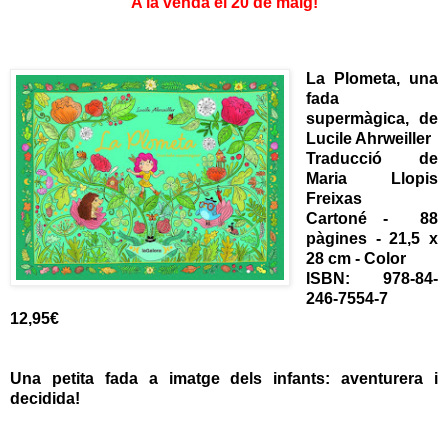
A la venda el 20 de maig!
La Plometa, una
fada
supermàgica, de
Lucile Ahrweiller
Traducció de
Maria Llopis
Freixas
Cartoné - 88
pàgines - 21,5 x
28 cm - Color
ISBN: 978-84-
246-7554-7
12,95€
Una petita fada a imatge dels infants: aventurera i
decidida!