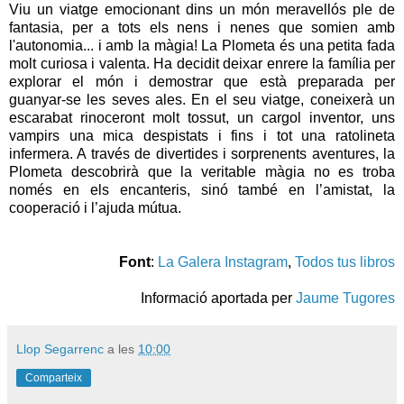
Viu un viatge emocionant dins un món meravellós ple de
fantasia, per a tots els nens i nenes que somien amb
l'autonomia... i amb la màgia! La Plometa és una petita fada
molt curiosa i valenta. Ha decidit deixar enrere la família per
explorar el món i demostrar que està preparada per
guanyar-se les seves ales. En el seu viatge, coneixerà un
escarabat rinoceront molt tossut, un cargol inventor, uns
vampirs una mica despistats i fins i tot una ratolineta
infermera. A través de divertides i sorprenents aventures, la
Plometa descobrirà que la veritable màgia no es troba
només en els encanteris, sinó també en l’amistat, la
cooperació i l’ajuda mútua.
Font
:
La Galera Instagram
,
Todos tus libros
Informació aportada per
Jaume Tugores
Llop Segarrenc
a les
10:00
Comparteix