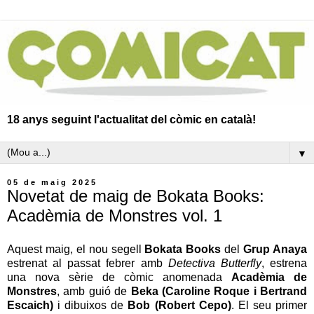
18 anys seguint l'actualitat del còmic en català!
▼
05 de maig 2025
Novetat de maig de Bokata Books:
Acadèmia de Monstres vol. 1
Aquest maig, el nou segell
Bokata Books
del
Grup Anaya
estrenat al passat febrer amb
Detectiva Butterfly
, estrena
una nova sèrie de còmic anomenada
Acadèmia de
Monstres
, amb guió de
Beka (Caroline Roque i Bertrand
Escaich)
i dibuixos de
Bob (Robert Cepo)
. El seu primer