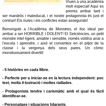
Viuen a una acadèmia
molt especial! Aquí es
premia arribar tard i
ser mandrós i maleducat, i el nostre protagonista és just el
contrari! Els riures i els conflictes estan assegurats!
Benvinguts a l'Acadèmia de Monstres, el lloc ideal per
arribar a ser HORRIBLE I DOLENT! El Setciències, un petit
monstre intel·ligent, amable i sensible, només voldria anar a
l'escola i aprendre, i això el converteix en el pitjor de la
classe i la vergonya dels seus pares. Un còmic
monstruosament divertit!
- 5 històries en cada llibre.
- Perfecte per a iniciar-se en la lectura independent: poc
text, molta il·lustració i moltes riallades.
- Protagonista tendre i carismàtic amb el qual és fàcil
identificar-se.
- Personatges i situacions hilarants.