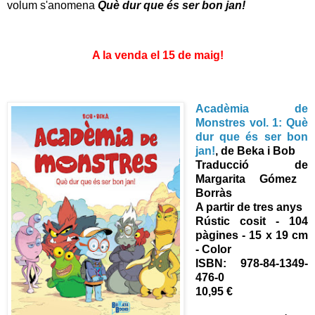
volum s'anomena
Què dur que és ser bon jan!
A la venda el 15 de maig!
Acadèmia de
Monstres vol. 1: Què
dur que és ser bon
jan!
, de
Beka i Bob
Traducció de
Margarita Gómez
Borràs
A partir de tres anys
Rústic cosit - 104
pàgines - 15 x 19 cm
- Color
ISBN:
978-84-1349-
476-0
10,95 €