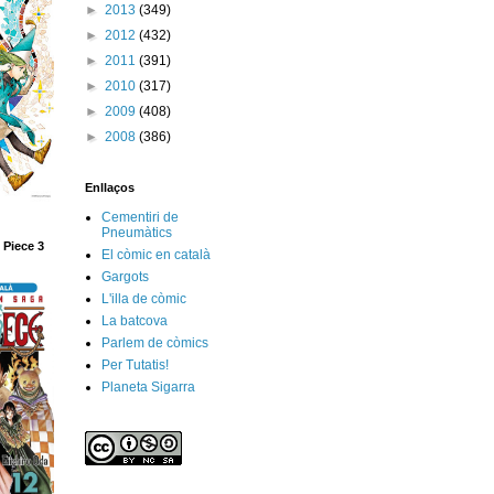
►
2013
(349)
►
2012
(432)
►
2011
(391)
►
2010
(317)
►
2009
(408)
►
2008
(386)
Enllaços
Cementiri de
Pneumàtics
 Piece 3
El còmic en català
Gargots
L'illa de còmic
La batcova
Parlem de còmics
Per Tutatis!
Planeta Sigarra