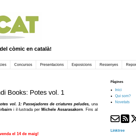
 del còmic en català!
cies
Concursos
Presentacions
Exposicions
Ressenyes
Repor
Pàgines
Inici
di Books: Potes vol. 1
Qui som?
Novetats
otes vol. 1: Passejadores de criatures peludes,
una
rbairn
i il·lustrada per
Michele Assarasakorn
. Fins al
Linktree
 venda el 14 de maig!