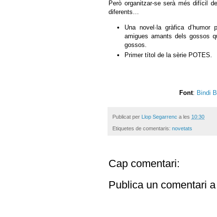
Però organitzar-se serà més difícil 
diferents…
Una novel·la gràfica d’humor 
amigues amants dels gossos qu
gossos.
Primer títol de la sèrie POTES.
Font
:
Bindi 
Publicat per
Llop Segarrenc
a les
10:30
Etiquetes de comentaris:
novetats
Cap comentari:
Publica un comentari a 