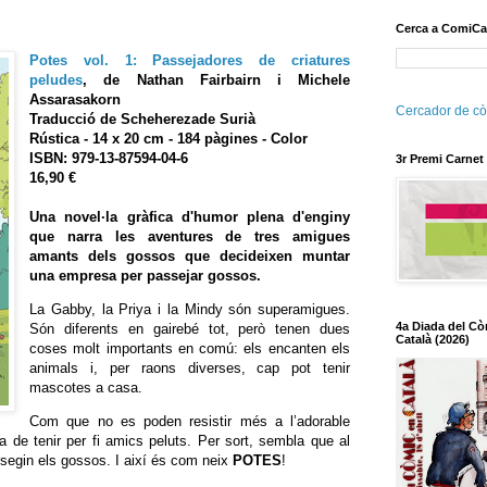
Cerca a ComiCa
Potes vol. 1: Passejadores de criatures
peludes
, de
Nathan Fairbairn
i
Michele
Assarasakorn
Cercador de cò
Traducció de
Scheherezade Surià
Rústica
- 14 x 20 cm - 184 pàgines - Color
ISBN: 979-13-87594-04-6
3r Premi Carnet
16,90 €
Una novel·la gràfica d'humor plena d'enginy
que narra les aventures de tres amigues
amants dels gossos que decideixen muntar
una empresa per passejar gossos.
La Gabby, la Priya i la Mindy són superamigues.
4a Diada del Cò
Són diferents en gairebé tot, però tenen dues
Català (2026)
coses molt importants en comú: els encanten els
animals i, per raons diverses, cap pot tenir
mascotes a casa.
Com que no es poden resistir més a l’adorable
a de tenir per fi amics peluts. Per sort, sembla que al
ssegin els gossos. I així és com neix
POTES
!