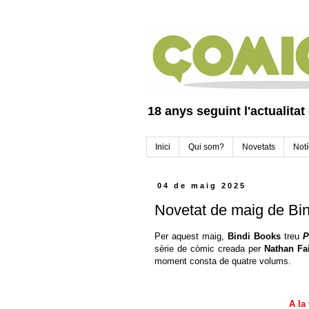
18 anys seguint l'actualitat
Inici
Qui som?
Novetats
Notí
04 de maig 2025
Novetat de maig de Bin
Per aquest maig,
Bindi Books
treu
P
sèrie de còmic creada per
Nathan Fai
moment consta de quatre volums.
A la