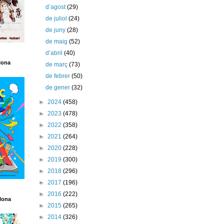
d’agost
(29)
de juliol
(24)
de juny
(28)
de maig
(52)
d’abril
(40)
lona
de març
(73)
de febrer
(50)
de gener
(32)
►
2024
(458)
►
2023
(478)
►
2022
(358)
►
2021
(264)
►
2020
(228)
►
2019
(300)
►
2018
(296)
►
2017
(196)
►
2016
(222)
lona
►
2015
(265)
►
2014
(326)