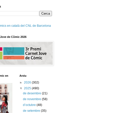
t
mics en català del CNL de Barcelona
 Jove de Còmic 2026
mic en
Arxiu
►
2026
(302)
▼
2025
(490)
de desembre
(21)
de novembre
(58)
d’octubre
(48)
de setembre
(35)