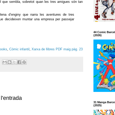
del que sembla, sobretot quan les tres amigues són tan
plena d’enginy que narra les aventures de tres
e decideixen muntar una empresa per passejar
44 Comic Barce
(2026)
Books
,
Cómic infantil
,
Xarxa de llibres PDF maig pàg. 23
l'entrada
31 Manga Barce
(2025)