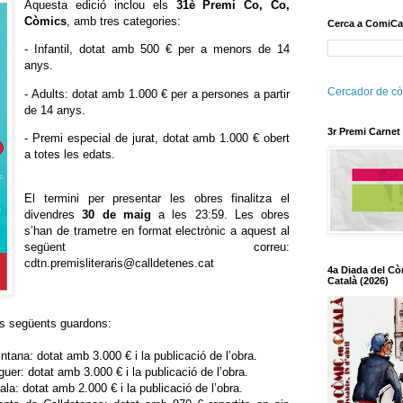
Aquesta edició inclou els
31è Premi Co, Co,
Còmics
, amb tres categories:
Cerca a ComiCa
- Infantil, dotat amb 500 € per a menors de 14
anys.
Cercador de cò
- Adults: dotat amb 1.000 € per a persones a partir
de 14 anys.
3r Premi Carnet
- Premi especial de jurat, dotat amb 1.000 € obert
a totes les edats.
El termini per presentar les obres finalitza el
divendres
30 de maig
a les 23:59. Les obres
s’han de trametre en format electrònic a aquest al
següent correu:
cdtn.premisliteraris@calldetenes.cat
4a Diada del Cò
Català (2026)
s següents guardons:
na: dotat amb 3.000 € i la publicació de l’obra.
r: dotat amb 3.000 € i la publicació de l’obra.
a: dotat amb 2.000 € i la publicació de l’obra.