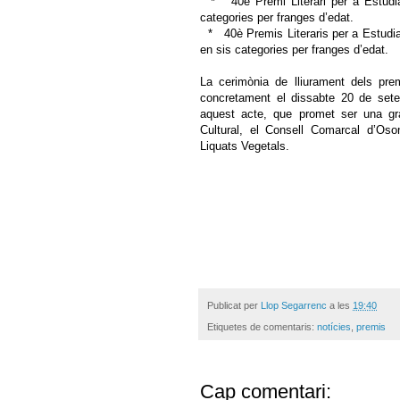
* 40è Premi Literari per a Estudian
categories per franges d’edat.
* 40è Premis Literaris per a Estudia
en sis categories per franges d’edat.
La cerimònia de lliurament dels prem
concretament el dissabte 20 de sete
aquest acte, que promet ser una gra
Cultural, el Consell Comarcal d’Oso
Liquats Vegetals.
Publicat per
Llop Segarrenc
a les
19:40
Etiquetes de comentaris:
notícies
,
premis
Cap comentari: