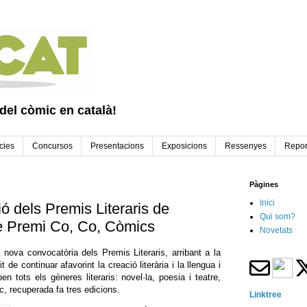
 del còmic en català!
cies
Concursos
Presentacions
Exposicions
Ressenyes
Repor
Pàgines
Inici
ó dels Premis Literaris de
Qui som?
è Premi Co, Co, Còmics
Novetats
 nova convocatòria dels Premis Literaris, arribant a la
de continuar afavorint la creació literària i la llengua i
en tots els gèneres literaris: novel·la, poesia i teatre,
c, recuperada fa tres edicions.
Linktree