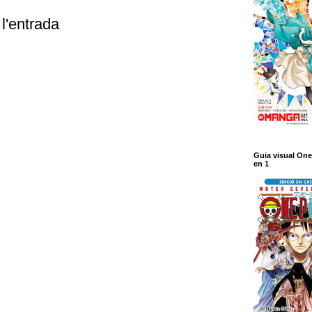
l'entrada
Guia visual One
en 1