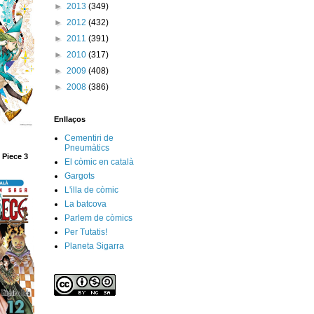
►
2013
(349)
►
2012
(432)
►
2011
(391)
►
2010
(317)
►
2009
(408)
►
2008
(386)
Enllaços
Cementiri de
Pneumàtics
 Piece 3
El còmic en català
Gargots
L'illa de còmic
La batcova
Parlem de còmics
Per Tutatis!
Planeta Sigarra