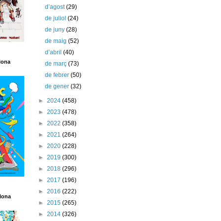
d’agost
(29)
de juliol
(24)
de juny
(28)
de maig
(52)
d’abril
(40)
lona
de març
(73)
de febrer
(50)
de gener
(32)
►
2024
(458)
►
2023
(478)
►
2022
(358)
►
2021
(264)
►
2020
(228)
►
2019
(300)
►
2018
(296)
►
2017
(196)
►
2016
(222)
lona
►
2015
(265)
►
2014
(326)