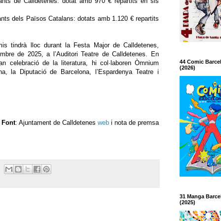
ts de Calldetenes: dotat amb 970 € repartits en sis
nts dels Països Catalans: dotats amb 1.120 € repartits
is tindrà lloc durant la Festa Major de Calldetenes,
mbre de 2025, a l’Auditori Teatre de Calldetenes. En
44 Comic Barce
n celebració de la literatura, hi col·laboren Òmnium
(2026)
na, la Diputació de Barcelona, l’Espardenya Teatre i
Font
: Ajuntament de Calldetenes
web
i nota de premsa
31 Manga Barce
(2025)