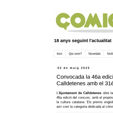
18 anys seguint l'actualitat
Inici
Qui som?
Novetats
Notí
02 de maig 2025
Convocada la 46a edici
Calldetenes amb el 31
L'
Ajuntament de Calldetenes
obre la
46a edició del concurs, amb el propòsit 
la cultura catalana. Els premis englob
així com la categoria dedicada al còmi