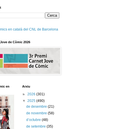
t
mics en català del CNL de Barcelona
 Jove de Còmic 2026
mic en
Arxiu
►
2026
(301)
▼
2025
(490)
de desembre
(21)
de novembre
(58)
d’octubre
(48)
de setembre
(35)