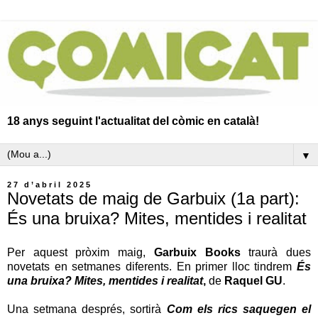
18 anys seguint l'actualitat del còmic en català!
▼
27 d’abril 2025
Novetats de maig de Garbuix (1a part):
És una bruixa? Mites, mentides i realitat
Per aquest pròxim maig,
Garbuix Books
traurà dues
novetats en setmanes diferents. En primer lloc tindrem
És
una bruixa? Mites, mentides i realitat
,
de
Raquel GU
.
Una setmana després, sortirà
Com els rics saquegen el