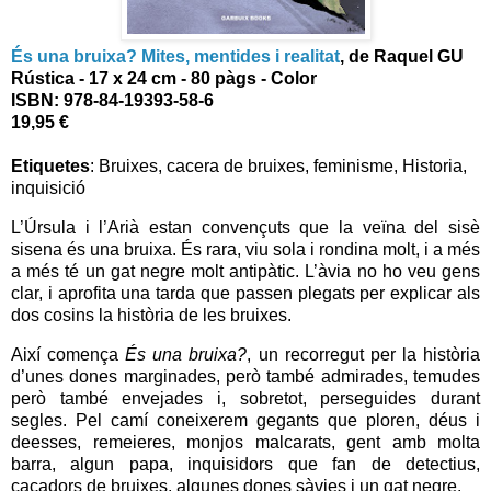
És una bruixa? Mites, mentides i realitat
, de Raquel GU
Rústica - 17 x 24 cm - 80 pàgs - Color
ISBN: 978-84-19393-58-6
19,95 €
Etiquetes
:
Bruixes, cacera de bruixes, feminisme, Historia,
inquisició
L’Úrsula i l’Arià estan convençuts que la veïna del sisè
sisena és una bruixa. És rara, viu sola i rondina molt, i a més
a més té un gat negre molt antipàtic. L’àvia no ho veu gens
clar, i aprofita una tarda que passen plegats per explicar als
dos cosins la història de les bruixes.
Així comença
És una bruixa?
, un recorregut per la història
d’unes dones marginades, però també admirades, temudes
però també envejades i, sobretot, perseguides durant
segles. Pel camí coneixerem gegants que ploren, déus i
deesses, remeieres, monjos malcarats, gent amb molta
barra, algun papa, inquisidors que fan de detectius,
caçadors de bruixes, algunes dones sàvies i un gat negre.