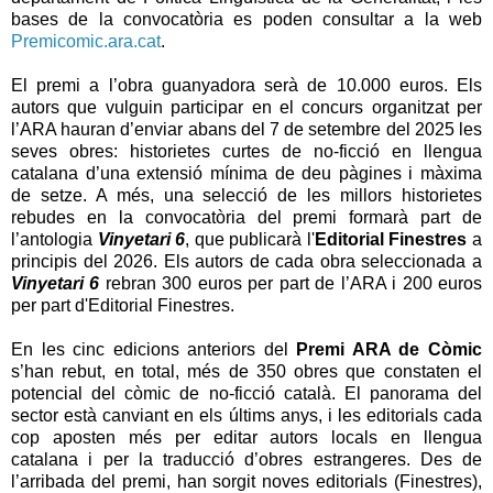
bases de la convocatòria es poden consultar a la web
Premicomic.ara.cat
.
El premi a l’obra guanyadora serà de 10.000 euros. Els
autors que vulguin participar en el concurs organitzat per
l’ARA hauran d’enviar abans del 7 de setembre del 2025 les
seves obres: historietes curtes de no-ficció en llengua
catalana d’una extensió mínima de deu pàgines i màxima
de setze. A més, una selecció de les millors historietes
rebudes en la convocatòria del premi formarà part de
l’antologia
Vinyetari 6
, que publicarà l'
Editorial Finestres
a
principis del 2026. Els autors de cada obra seleccionada a
Vinyetari 6
rebran 300 euros per part de l’ARA i 200 euros
per part d'Editorial Finestres.
En les cinc edicions anteriors del
Premi ARA de Còmic
s’han rebut, en total, més de 350 obres que constaten el
potencial del còmic de no-ficció català. El panorama del
sector està canviant en els últims anys, i les editorials cada
cop aposten més per editar autors locals en llengua
catalana i per la traducció d’obres estrangeres. Des de
l’arribada del premi, han sorgit noves editorials (Finestres),