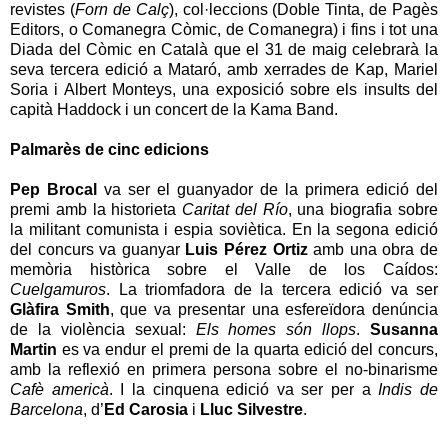
revistes (
Forn de Calç
), col·leccions (Doble Tinta, de Pagès
Editors, o Comanegra Còmic, de Comanegra) i fins i tot una
Diada del Còmic en Català que el 31 de maig celebrarà la
seva tercera edició a Mataró, amb xerrades de Kap, Mariel
Soria i Albert Monteys, una exposició sobre els insults del
capità Haddock i un concert de la Kama Band.
Palmarès de cinc edicions
Pep Brocal
va ser el guanyador de la primera edició del
premi amb la historieta
Caritat del Río
, una biografia sobre
la militant comunista i espia soviètica. En la segona edició
del concurs va guanyar
Luis Pérez Ortiz
amb una obra de
memòria històrica sobre el Valle de los Caídos:
Cuelgamuros
. La triomfadora de la tercera edició va ser
Glàfira Smith
, que va presentar una esfereïdora denúncia
de la violència sexual:
Els homes són llops
.
Susanna
Martin
es va endur el premi de la quarta edició del concurs,
amb la reflexió en primera persona sobre el no-binarisme
Cafè americà
. I la cinquena edició va ser per a
Indis de
Barcelona
, d’
Ed Carosia
i
Lluc Silvestre
.