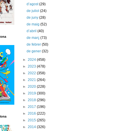
d’agost
(29)
de juliol
(24)
de juny
(28)
de maig
(52)
d’abril
(40)
lona
de març
(73)
de febrer
(50)
de gener
(32)
►
2024
(458)
►
2023
(478)
►
2022
(358)
►
2021
(264)
►
2020
(228)
►
2019
(300)
►
2018
(296)
►
2017
(196)
►
2016
(222)
lona
►
2015
(265)
►
2014
(326)