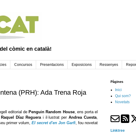
 del còmic en català!
cies
Concursos
Presentacions
Exposicions
Ressenyes
Repor
Pàgines
Inici
ntena (PRH): Ada Trena Roja
Qui som?
Novetats
egell editorial de
Penguin Random House
, ens porta el
e
Raquel Díaz Reguera
i il·lustrat per
Andrea Cuesta
,
 seu primer volum,
El secret d'en Jon Garfi
, fou novetat
Linktree