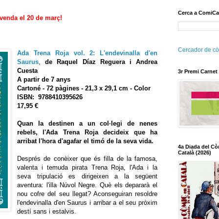
Cerca a ComiCa
 venda el 20 de març!
Cercador de cò
Ada Trena Roja vol. 2: L'endevinalla d'en
Saurus
,
de Raquel Díaz Reguera i Andrea
Cuesta
3r Premi Carnet
A partir de 7 an
ys
Cartoné - 72
pàg
ines - 21,3 x 29,1 cm - Color
ISBN
:
9788410395626
17,95 €
Quan la destinen a un col·legi de nenes
rebels, l'Ada Trena Roja decideix que ha
arribat l'hora d'agafar el timó de la seva vida.
4a Diada del Cò
Català (2026)
Després de conèixer que és filla de la famosa,
valenta i temuda pirata Trena Roja, l'Ada i la
seva tripulació es dirigeixen a la següent
aventura: l'illa Núvol Negre. Què els depararà el
nou cofre del seu llegat? Aconseguiran resoldre
l'endevinalla d'en Saurus i arribar a el seu pròxim
destí sans i estalvis.