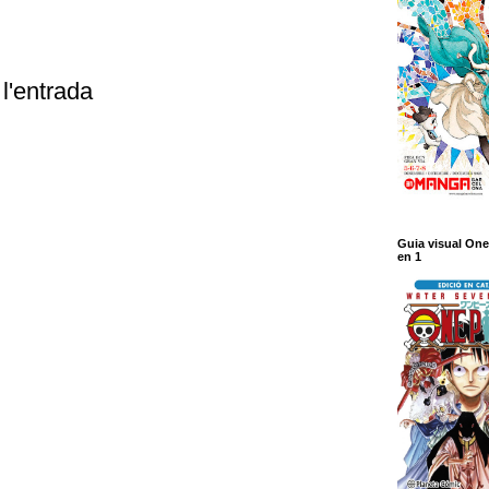
l'entrada
Guia visual One
en 1