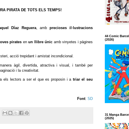
RA PIRATA DE TOTS ELS TEMPS!
Raquel Díaz Reguera
, amb
precioses il·lustracions
44 Comic Barce
(2026)
oves pirates
en
un llibre únic
amb vinyetes i pàgines
steri, acció trepidant i amistat incondicional.
manera àgil, divertida, atractiva i visual, i també per
aginació i la creativitat.
a els lectors a ser el que es proposin i a
triar el seu
Font
:
SD
31 Manga Barce
(2025)