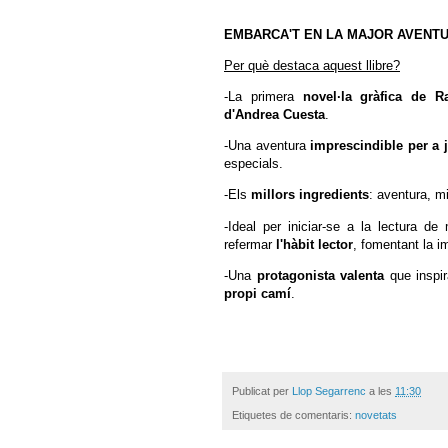
EMBARCA'T EN LA MAJOR AVENTU
Per què destaca aquest llibre?
-La primera
novel·la gràfica de 
d'Andrea Cuesta
.
-Una aventura
imprescindible per a j
especials.
-Els
millors ingredients
: aventura, mi
-Ideal per iniciar-se a la lectura de 
refermar
l'hàbit lector
, fomentant la im
-Una
protagonista valenta
que inspir
propi camí
.
Publicat per
Llop Segarrenc
a les
11:30
Etiquetes de comentaris:
novetats