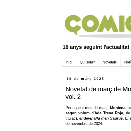
18 anys seguint l'actualitat
Inici
Qui som?
Novetats
Notí
10 de març 2025
Novetat de març de Mo
vol. 2
Per aquest mes de març,
Montena
, s
segon volum
d
'Ada Trena Roja,
d
titulat
L'endevinalla d'en Saurus
. El
de novembre de 2024.