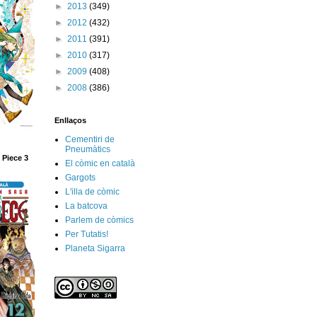
►
2013
(349)
►
2012
(432)
►
2011
(391)
►
2010
(317)
►
2009
(408)
►
2008
(386)
Enllaços
Cementiri de
Pneumàtics
 Piece 3
El còmic en català
Gargots
L'illa de còmic
La batcova
Parlem de còmics
Per Tutatis!
Planeta Sigarra