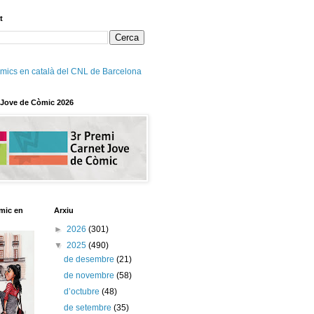
t
mics en català del CNL de Barcelona
 Jove de Còmic 2026
mic en
Arxiu
►
2026
(301)
▼
2025
(490)
de desembre
(21)
de novembre
(58)
d’octubre
(48)
de setembre
(35)