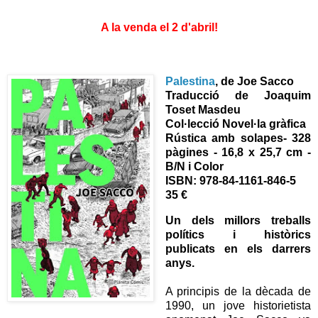
A la venda el 2 d'abril!
Palestina
, de Joe Sacco
Traducció de Joaquim
Toset Masdeu
Col·lecció Novel·la gràfica
Rústica amb solapes- 328
pàgines - 16,8 x 25,7 cm -
B/N i Color
ISBN: 978-84-1161-846-5
35 €
Un dels millors treballs
polítics i històrics
publicats en els darrers
anys.
A principis de la dècada de
1990, un jove historietista