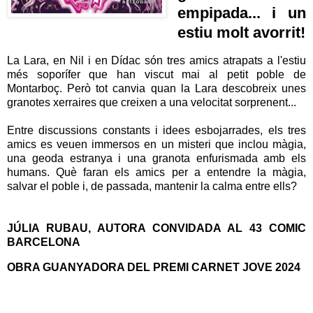
empipada... i un
estiu molt avorrit!
La Lara, en Nil i en Dídac són tres amics atrapats a l'estiu
més soporífer que han viscut mai al petit poble de
Montarboç. Però tot canvia quan la Lara descobreix unes
granotes xerraires que creixen a una velocitat sorprenent...
Entre discussions constants i idees esbojarrades, els tres
amics es veuen immersos en un misteri que inclou màgia,
una geoda estranya i una granota enfurismada amb els
humans. Què faran els amics per a entendre la màgia,
salvar el poble i, de passada, mantenir la calma entre ells?
JÚLIA RUBAU, AUTORA CONVIDADA AL 43 COMIC
BARCELONA
OBRA GUANYADORA DEL P
REMI CARNET JOVE 2024