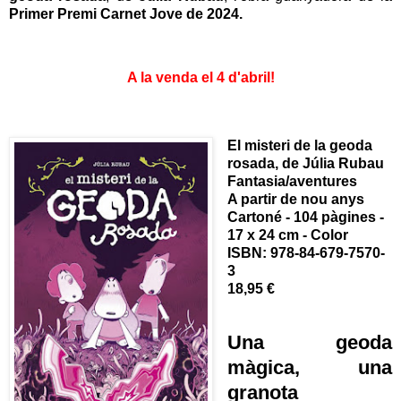
Primer Premi Carnet Jove de 2024.
A la venda el 4 d'abril!
El misteri de la geoda
rosada, de Júlia Rubau
Fantasia/aventures
A partir de nou anys
Cartoné - 104 pàgines -
17 x 24 cm - Color
ISBN:
978-84-679-7570-
3
18,95 €
Una geoda
màgica, una
granota