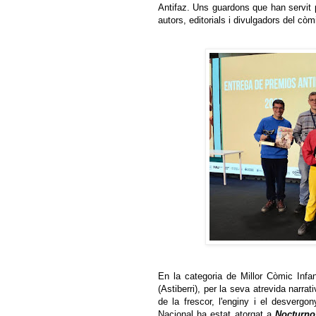
Antifaz. Uns guardons que han servit pe
autors, editorials i divulgadors del còm
En la categoria de Millor Còmic Infan
(Astiberri), per la seva atrevida narr
de la frescor, l'enginy i el desverg
Nacional ha estat atorgat a
Nocturno