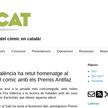
 del còmic en català!
cies
Concursos
Presentacions
Exposicions
Ressenyes
Repor
Pàgines
Inici
alència ha retut homenatge al
Qui som?
del còmic amb els Premis Antifaz
Novetats
ba avui a la jornada més concorreguda, amb milers
de Fira València a la recerca de trobades amb els seus
ió d'activitats que ofereix aquesta edició.
Linktree
al Saló ha estat el lliurament dels prestigiosos Premis