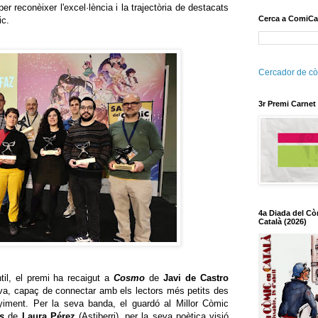
r reconèixer l'excel·lència i la trajectòria de destacats
Cerca a ComiCa
ic.
Cercador de cò
3r Premi Carnet
4a Diada del Cò
Català (2026)
til, el premi ha recaigut a
Cosmo
de
Javi de Castro
ativa, capaç de connectar amb els lectors més petits des
onyiment. Per la seva banda, el guardó al Millor Còmic
s
de
Laura Pérez
(Astiberri), per la seva poètica visió