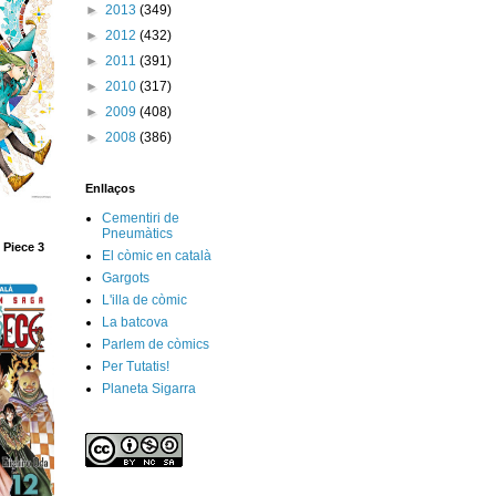
►
2013
(349)
►
2012
(432)
►
2011
(391)
►
2010
(317)
►
2009
(408)
►
2008
(386)
Enllaços
Cementiri de
Pneumàtics
 Piece 3
El còmic en català
Gargots
L'illa de còmic
La batcova
Parlem de còmics
Per Tutatis!
Planeta Sigarra