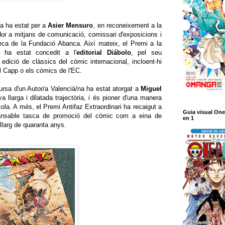
va ha estat per a
Asier Mensuro
, en reconeixement a la
dor a mitjans de comunicació, comissari d'exposicions i
ca de la Fundació Abanca. Així mateix, el Premi a la
c ha estat concedit a l'
editorial Diábolo
, pel seu
 edició de clàssics del còmic internacional, incloent-hi
 Capp o els còmics de l'EC.
Cursa d'un Autor/a Valencià/na ha estat atorgat a
Miguel
 llarga i dilatada trajectòria, i és pioner d'una manera
la. A més, el Premi Antifaz Extraordinari ha recaigut a
Guia visual One
cansable tasca de promoció del còmic com a eina de
en 1
 llarg de quaranta anys.