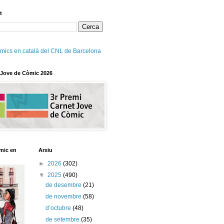
t
mics en català del CNL de Barcelona
 Jove de Còmic 2026
mic en
Arxiu
►
2026
(302)
▼
2025
(490)
de desembre
(21)
de novembre
(58)
d’octubre
(48)
de setembre
(35)