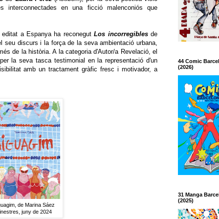
es interconnectades en una ficció malenconiós que
al editat a Espanya ha reconegut
Los incorregibles
de
del seu discurs i la força de la seva ambientació urbana,
és de la història. A la categoria d'Autor/a Revelació, el
 per la seva tasca testimonial en la representació d'un
44 Comic Barce
(2026)
sibilitat amb un tractament gràfic fresc i motivador, a
31 Manga Barce
(2025)
guagim, de Marina Sáez
inestres, juny de 2024