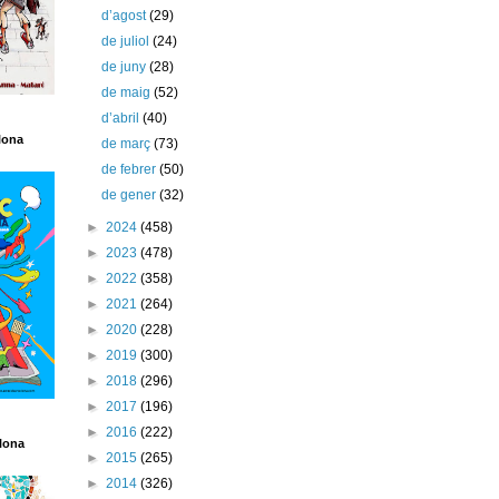
d’agost
(29)
de juliol
(24)
de juny
(28)
de maig
(52)
d’abril
(40)
lona
de març
(73)
de febrer
(50)
de gener
(32)
►
2024
(458)
►
2023
(478)
►
2022
(358)
►
2021
(264)
►
2020
(228)
►
2019
(300)
►
2018
(296)
►
2017
(196)
►
2016
(222)
lona
►
2015
(265)
►
2014
(326)