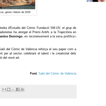
c, gener i febrer de 2025
àtedra d'Estudis del Còmic Fundació SM-UV, el grup de
durietas ha atorgat el Premi Antifz a la Trajectòria en
Santos Domingo
, en reconeixement a la seva prolífica i
Saló del Còmic de València reforça el seu paper com a
 per al sector, celebrant el talent i la creativitat dels
ió del novè art.
Font
:
Saló del Còmic de València