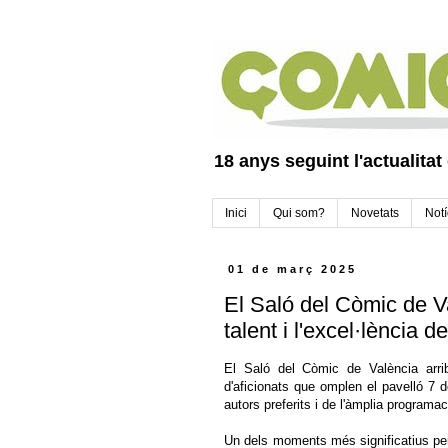
18 anys seguint l'actualitat
Inici
Qui som?
Novetats
Notí
01 de març 2025
El Saló del Còmic de V
talent i l'excel·lència 
El Saló del Còmic de València arri
d'aficionats que omplen el pavelló 7 
autors preferits i de l'àmplia programac
Un dels moments més significatius per 