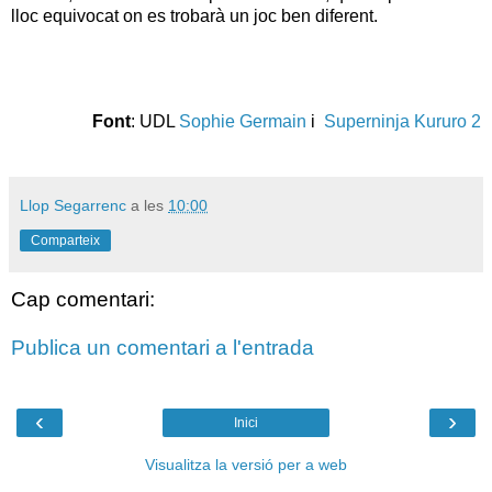
lloc equivocat on es trobarà un joc ben diferent.
Font
: UDL
Sophie Germain
i
Superninja Kururo 2
Llop Segarrenc
a les
10:00
Comparteix
Cap comentari:
Publica un comentari a l'entrada
‹
›
Inici
Visualitza la versió per a web