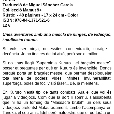
Traducció de
Miguel Sánchez García
Col·lecció Mamut 9+
Rústic - 48 pàgines - 17 x 24 cm - Color
ISBN: 978-84-1371-521-6
12 €
Unes aventures amb una mescla de ninges, de videojoc,
i moltíssim humor.
Si vols ser ninja, necessites concentració, coratge i
decència. Jo no tinc res de tot això, però soc el millor!
Si no t’has llegit “Superninja Kururo i el braçalet mestre”,
potser et preguntes per què en Kururo és invencible. Doncs
perquè porta un braçalet mestre, que permet desbloquejar
tota mena de poders: vides infinites, invulnerabilitat,
superforça, boles de foc, visió làser... Bé, ja m’entens.
En Kururo n’està tip, de tants combats. Ara el que vol és
jugar a videojocs. Com que la sort li somriu, s’assabenta
que hi ha un torneig de “Massacre brutal”, un dels seus
videojocs preferits! Malauradament, també l’acompanya en
Tanoka, el seu amic fidel però maldestre, que el portarà a un