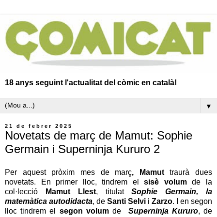
18 anys seguint l'actualitat del còmic en català!
▼
21 de febrer 2025
Novetats de març de Mamut: Sophie
Germain i Superninja Kururo 2
Per aquest pròxim mes de març
, Mamut
traurà dues
novetats. En primer lloc, tindrem el
sisè volum
de la
col·lecció
Mamut Llest
, titulat
Sophie Germain, la
matemàtica autodidacta
, de
Santi Selvi
i
Zarzo
. I en segon
lloc tindrem el
segon volum
de
Superninja Kururo
, de