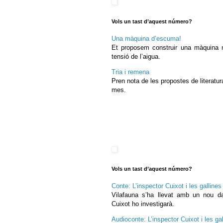
Vols un tast d’aquest número?
Una màquina d’escuma!
Et proposem construir una màquina m
tensió de l’aigua.
Tria i remena
Pren nota de les propostes de literatur
mes.
Vols un tast d’aquest número?
Conte: L’inspector Cuixot i les gallin
Vilafauna s’ha llevat amb un nou dal
Cuixot ho investigarà.
Audioconte: L’inspector Cuixot i les g