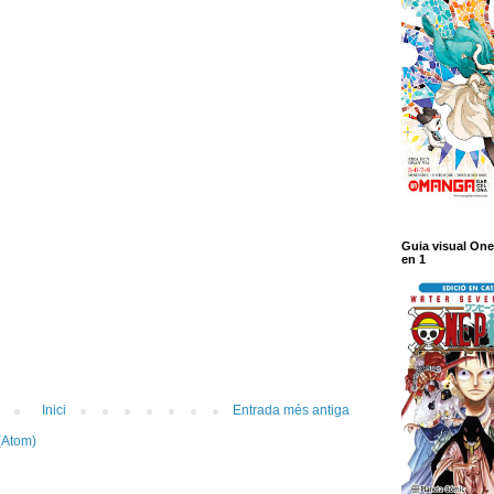
Guia visual One
en 1
Inici
Entrada més antiga
(Atom)