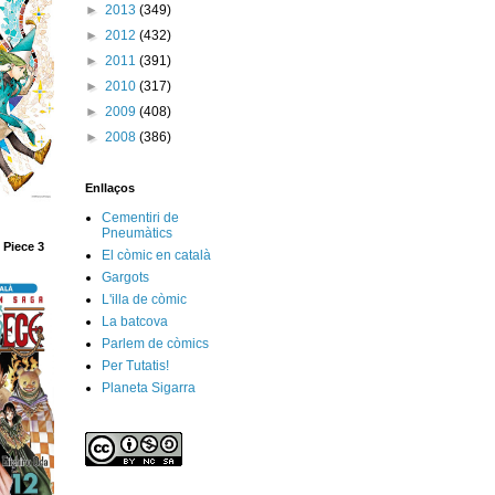
►
2013
(349)
►
2012
(432)
►
2011
(391)
►
2010
(317)
►
2009
(408)
►
2008
(386)
Enllaços
Cementiri de
Pneumàtics
 Piece 3
El còmic en català
Gargots
L'illa de còmic
La batcova
Parlem de còmics
Per Tutatis!
Planeta Sigarra