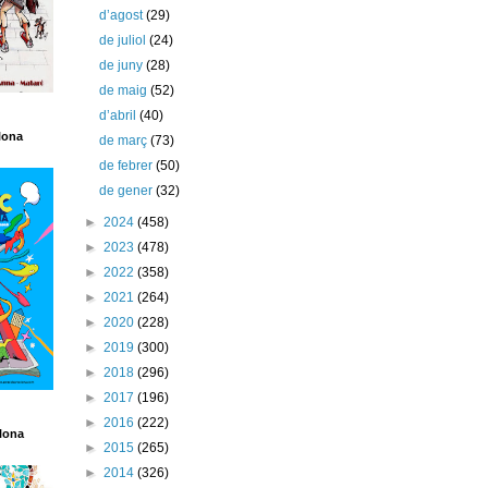
d’agost
(29)
de juliol
(24)
de juny
(28)
de maig
(52)
d’abril
(40)
lona
de març
(73)
de febrer
(50)
de gener
(32)
►
2024
(458)
►
2023
(478)
►
2022
(358)
►
2021
(264)
►
2020
(228)
►
2019
(300)
►
2018
(296)
►
2017
(196)
►
2016
(222)
lona
►
2015
(265)
►
2014
(326)