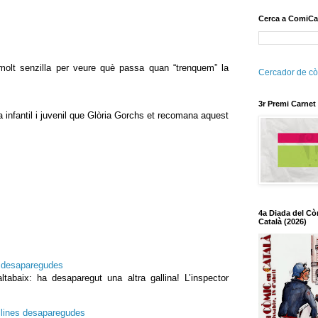
Cerca a ComiCa
olt senzilla per veure què passa quan “trenquem” la
Cercador de cò
3r Premi Carnet
a infantil i juvenil que Glòria Gorchs et recomana aquest
4a Diada del Cò
Català (2026)
es desaparegudes
tabaix: ha desaparegut una altra gallina! L’inspector
allines desaparegudes