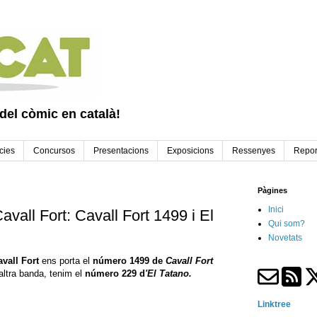
 del còmic en català!
cies
Concursos
Presentacions
Exposicions
Ressenyes
Repor
Pàgines
Inici
vall Fort: Cavall Fort 1499 i El
Qui som?
Novetats
vall Fort
ens porta el
número 1499 de
Cavall Fort
altra banda, tenim el
número
229 d
'El Tatano.
Linktree