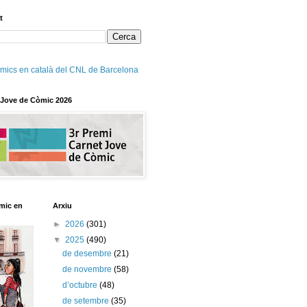
t
mics en català del CNL de Barcelona
 Jove de Còmic 2026
mic en
Arxiu
►
2026
(301)
▼
2025
(490)
de desembre
(21)
de novembre
(58)
d’octubre
(48)
de setembre
(35)