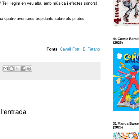
? Te’l llegim en veu alta, amb música i efectes sonors!
 quatre aventures trepidants sobre els pirates.
44 Comic Barce
(2026)
Fonts
:
Cavall Fort
i
El Tatano
l'entrada
31 Manga Barce
(2025)