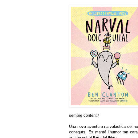
sempre content?
Una nova aventura narvalàstica del no
coneguts. Es manté l’humor tan carac
apareixent al llarg del llibre.