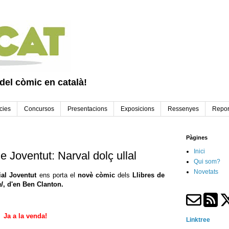
 del còmic en català!
cies
Concursos
Presentacions
Exposicions
Ressenyes
Repor
Pàgines
Inici
 Joventut: Narval dolç ullal
Qui som?
Novetats
ial Joventut
ens porta el
novè còmic
dels
Llibres de
al
, d'en Ben Clanton.
Ja a la venda!
Linktree