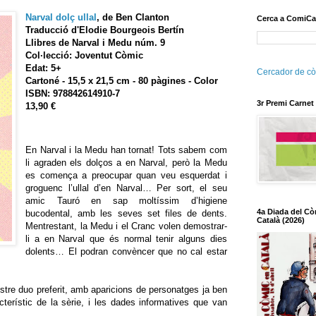
Narval dolç ullal
,
de Ben Clanton
Cerca a ComiCa
Traducció d'Elodie Bourgeois Bertín
Llibres de Narval i Medu núm. 9
Col·lecció: Joventut Còmic
Edat: 5+
Cercador de cò
Cartoné - 15,5 x 21,5 cm - 80 pàgines - Color
ISBN: 978842614910-7
3r Premi Carnet
13,90 €
En Narval i la Medu han tornat! Tots sabem com
li agraden els dolços a en Narval, però la Medu
es comença a preocupar quan veu esquerdat i
groguenc l’ullal d’en Narval… Per sort, el seu
amic Tauró en sap moltíssim d’higiene
4a Diada del Cò
bucodental, amb les seves set files de dents.
Català (2026)
Mentrestant, la Medu i el Cranc volen demostrar-
li a en Narval que és normal tenir alguns dies
dolents… El podran convèncer que no cal estar
stre duo preferit, amb aparicions de personatges ja ben
terístic de la sèrie, i les dades informatives que van