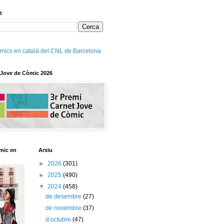
t
mics en català del CNL de Barcelona
 Jove de Còmic 2026
mic en
Arxiu
►
2026
(301)
►
2025
(490)
▼
2024
(458)
de desembre
(27)
de novembre
(37)
d’octubre
(47)