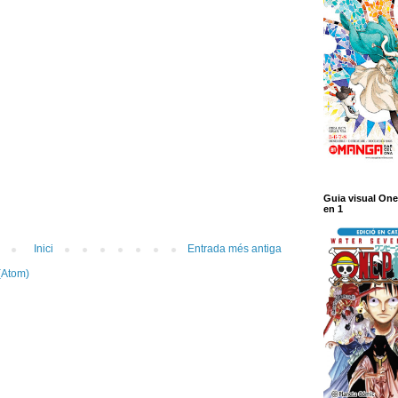
Guia visual One
en 1
Inici
Entrada més antiga
(Atom)