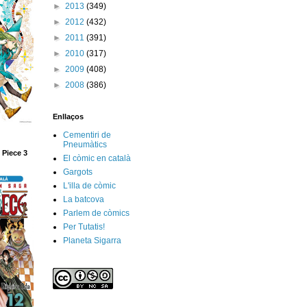
►
2013
(349)
►
2012
(432)
►
2011
(391)
►
2010
(317)
►
2009
(408)
►
2008
(386)
Enllaços
Cementiri de
Pneumàtics
 Piece 3
El còmic en català
Gargots
L'illa de còmic
La batcova
Parlem de còmics
Per Tutatis!
Planeta Sigarra