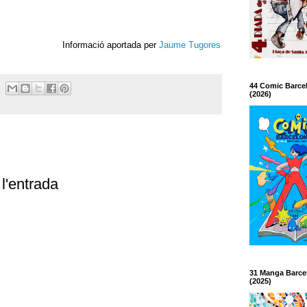
Informació aportada per
Jaume Tugores
44 Comic Barce
(2026)
l'entrada
31 Manga Barce
(2025)