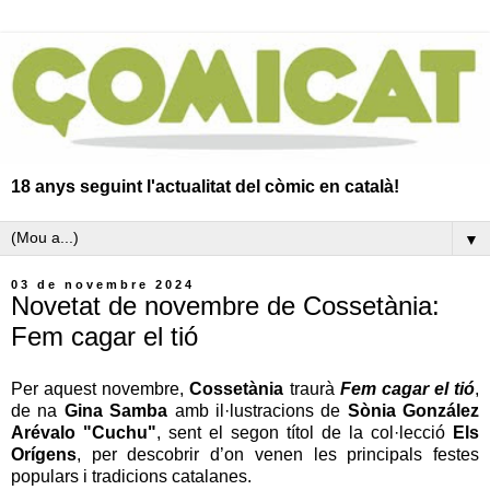
18 anys seguint l'actualitat del còmic en català!
▼
03 de novembre 2024
Novetat de novembre de Cossetània:
Fem cagar el tió
Per aquest novembre,
Cossetània
traurà
Fem cagar el tió
,
de na
Gina Samba
amb il·lustracions de
Sònia González
Arévalo "Cuchu"
, sent el segon títol de la col·lecció
Els
Orígens
, per descobrir d’on venen les principals festes
populars i tradicions catalanes.