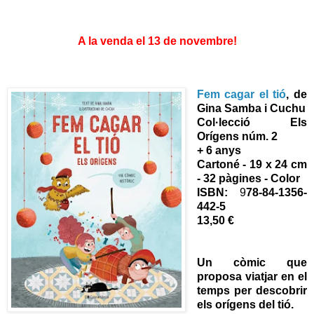
A la venda el 13 de novembre!
Fem cagar el tió
, de
Gina Samba i Cuchu
Col·lecció Els
Orígens núm. 2
+ 6 anys
Cartoné - 19 x 24 cm
- 32 pàgines - Color
ISBN:
9
78-84-1356-
442-5
13,50 €
Un còmic que
proposa viatjar en el
temps per descobrir
els orígens del tió.