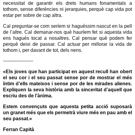
necessitat de garantir els drets humans fonamentals a
tothom, sense diferències ni jerarquies, perquè cap vida pot
estar per sobre de cap altra.
Cal preguntar-se com seríem si haguéssim nascut en la pell
de l’altre. Cal demanar-nos què hauríem fet si aquesta vida
ens hagués tocat a nosaltres. Cal pensar què podem fer
perquè deixi de passar. Cal actuar per millorar la vida de
tothom i, per davant de tot, dels nens.
--------------------
«Els joves que han participat en aquest recull han obert
el seu cor i el seu passat sense por de mostrar el més
íntim d’ells mateixos i sense por de les mirades alienes.
Expliquen la seva història amb la sinceritat d’aquell que
escriu des de l’ànima.
Estem convençuts que aquesta petita acció suposarà
un granet més que els permetrà viure més en pau amb el
seu passat.»
Ferran Capità