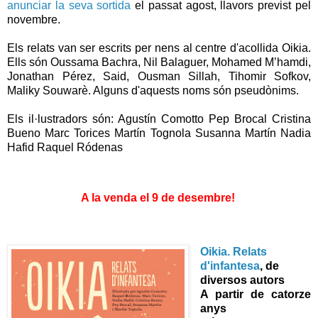
anunciar la seva sortida
el passat agost, llavors
previst pel
novembre.
Els relats van ser escrits per nens al centre d'acollida Oikia.
Ells són Oussama Bachra, Nil Balaguer, Mohamed M’hamdi,
Jonathan Pérez, Said, Ousman Sillah, Tihomir Sofkov,
Maliky Souwarè. Alguns d'aquests noms són pseudònims.
Els il·lustradors són:
Agustín Comotto Pep Brocal Cristina
Bueno Marc Torices Martín Tognola Susanna Martín Nadia
Hafid Raquel Ródenas
A la venda el 9 de desembre!
Oikia. Relats
d'infantesa
, de
diversos autors
A partir de catorze
anys