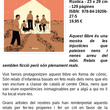
Rústica - 23 x 29 cm
- 129 pàgines
ISBN: 978-84-19206-
27-5
19,95 €
Aquest llibre és una
mostra de les
injustícies que
pateixen nens i
nenes arreu del
món. Relats que
semblen ficció però són plenament reals.
Vuit herois protagonitzen aquest llibre en forma de còmic.
Són relats d’infantesa basats en fets reals dels nens que els
van escriure a classe de català al centre Oikia, nens que
van viure experiències inimaginables per a algú a qui no li
ha tocat viure-les.
Grans artistes del nostres país han reinterpretat aquests
relats per fer-les properes i fer un crit en favor de la