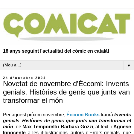
18 anys seguint l'actualitat del còmic en català!
▼
24 d’octubre 2024
Novetat de novembre d'Éccomi: Invents
genials. Històries de genis que junts van
transformar el món
Per aquest pròxim novembre,
Éccomi Books
traurà
Invents
genials. Històries de genis que junts van transformar el
món
, de
Max Temporelli
i
Barbara Gozzi
, al text, i
Agnese
Innocente
a les il·lustracions, autors d'Errors genials, que