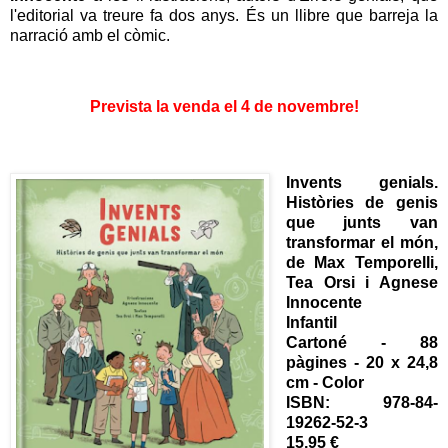
l'editorial va treure fa dos anys. És un llibre que barreja la
narració amb el còmic.
Prevista la venda el 4 de novembre!
Invents genials.
Històries de genis
que junts van
transformar el món
,
de Max Temporelli,
Tea Orsi i Agnese
Innocente
Infantil
Cartoné - 88
pàgines - 20 x 24,8
cm - Color
ISBN: 978-84-
19262-52-3
15,95 €