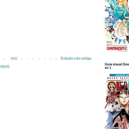
Inici
Entrada més antiga
Guia visual One
(Atom)
en 1