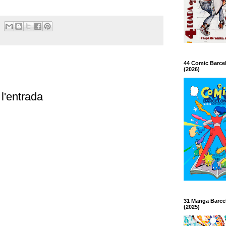
44 Comic Barce
(2026)
l'entrada
31 Manga Barce
(2025)