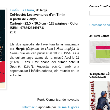
Cerca a ComiCa
Tintín i la Lluna
,
d'Hergé
Col·lecció: Les aventures d'en Tintín
A partir de 7 anys
Cartoné - 22,5 x 30,5 cm - 128 pàgines - Color
Cercador de cò
ISBN: 978842614917-6
25 €
3r Premi Carnet
Els dos episodis de l’aventura lunar imaginada
per
Hergé
(
Objectiu: la Lluna
i
Hem trepitjat la
Lluna
) que es van publicar el 1953 i 1954, és a
dir, quinze anys abans de la missió Apol·lo 11
(1969), i fins i tot abans del primer satèl·lit
Sputnik (1957). Aquesta edició, amb una
espectacular i inèdita coberta, els reuneix en un
4a Diada del Cò
sol volum.
Català (2026)
Font
: Comunicat de novetats
Informació
aportada per
Jaume Tugores