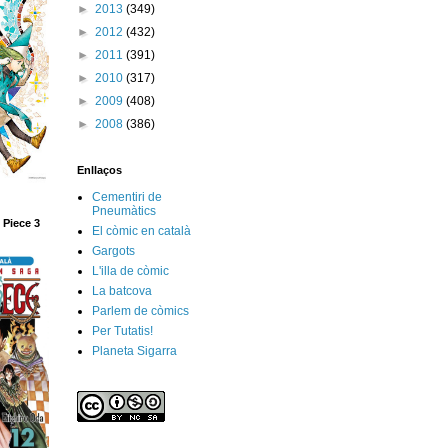
►
2013
(349)
►
2012
(432)
►
2011
(391)
►
2010
(317)
►
2009
(408)
►
2008
(386)
Enllaços
Cementiri de
Pneumàtics
 Piece 3
El còmic en català
Gargots
L'illa de còmic
La batcova
Parlem de còmics
Per Tutatis!
Planeta Sigarra