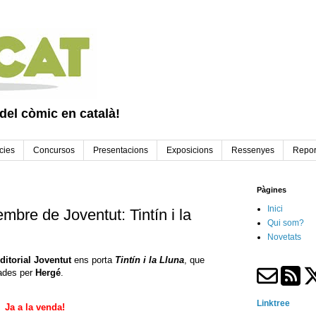
 del còmic en català!
cies
Concursos
Presentacions
Exposicions
Ressenyes
Repor
Pàgines
Inici
bre de Joventut: Tintín i la
Qui som?
Novetats
ditorial Joventut
ens porta
Tintín i la Lluna
, que
eades per
Hergé
.
Linktree
Ja a la venda!