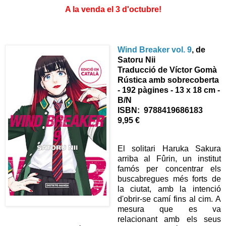
A la venda el 3 d'octubre!
Wind Breaker vol. 9
, de
Satoru Nii
Traducció de Víctor Gomà
Rústica amb sobrecoberta
- 192 pàgines - 13 x 18 cm -
B/N
ISBN:
9788419686183
9,95 €
El solitari Haruka Sakura
arriba al Fûrin, un institut
famós per concentrar els
buscabregues més forts de
la ciutat, amb la intenció
d'obrir-se camí fins al cim. A
mesura que es va
relacionant amb els seus