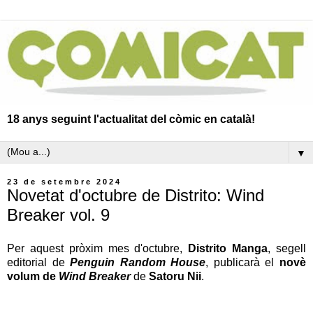
18 anys seguint l'actualitat del còmic en català!
▼
23 de setembre 2024
Novetat d'octubre de Distrito: Wind
Breaker vol. 9
Per aquest pròxim mes d'octubre,
Distrito Manga
, segell
editorial de
Penguin Random House
, publicarà el
novè
volum de
Wind Breaker
de
Satoru Nii
.