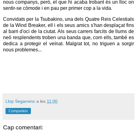
nous companys, però, el que hi acaba trobant és un lloc on
sentir-se còmode i en pau per primer cop a la vida.
Convidats per la Tsubakino, una dels Quatre Reis Celestials
de la Wind Breaker, ell i els seus amics s'han desplaçat fins
al barri d'oci de la ciutat. Als seus carrers farcits de llums de
neó resplendents troben una banda que, com ells, també es
dedica a protegir el veïnat. Malgrat tot, no triguen a sorgir
nous problemes...
Llop Segarrenc
a les
11:00
Comparteix
Cap comentari: