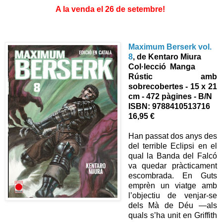
A la venda el 26 de setembre!
Maximum Berserk vol.
8
, de Kentaro Miura
Col·lecció Manga
Rústic amb
sobrecobertes - 15 x 21
cm - 472 pàgines - B/N
ISBN:
9788410513716
16,95 €
Han passat dos anys des
del terrible Eclipsi en el
qual la Banda del Falcó
va quedar pràcticament
escombrada. En Guts
emprèn un viatge amb
l’objectiu de venjar-se
dels Mà de Déu —als
quals s’ha unit en Griffith