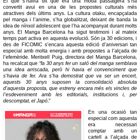
El que s’havia dit que era una moda passatgera s’ha
convertit avui en una de les propostes culturals més
atractives dels últims anys. La cultura otaku, encapçalada
pel manga i l’anime, s’ha globalitzat, deixant de banda la
idea de nínxol adolescent que l’ha acompanyat durant molts
anys. El Manga Barcelona ha sigut testimoni i al mateix
temps part activa en aquesta evolució. Són ja 30 edicions, i
des de FICOMIC s’encara aquesta edició d’aniversari tan
especial amb molta energia i amb propostes a l’alçada de
l’efemèride. Meritxell Puig, directora del Manga Barcelona,
ha recalcat que
“fa 30 anys fer un saló del manga semblava
una idea arriscada, però hi havia el convenciment que
s’havia de fer. Ara s’ha demostrat que va ser un encert,
aquests 30 anys suposen la consolidació absoluta
d’aquesta proposta, que estreny encara més els vincles de
l’esdeveniment amb les editorials, institucions i, per
descomptat, el Japó
.”
En una ocasió tan
especial com aquesta
era necessari
comptar amb un
cartell a l’alçada de