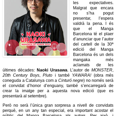
les expectatives.
Malgrat que encara
no s’ha pogut
presentar, l’espera
valdrà la pena. I és
que el Manga
Barcelona té el plaer
d’anunciar que l’autor
del cartell de la 30ª
edició del Manga
Barcelona és un dels
mangaka més
aclamats de les
últimes dècades:
Naoki Urasawa
. L’autor de
MONSTER
,
20th Century Boys
,
Pluto
i també
YAWARA!
(obra més
coneguda a Catalunya com a
Cinturó negre
) no només serà
el convidat d’honor d’enguany, també s’encarregarà de
crear la imatge per a aquesta nova edició (que es
presentarà al setembre).
Però no serà l’única gran sorpresa a nivell de convidats
perquè, en un any tan especial, era important acostar el
públic del Manga Barcelona als autors. Per això, i