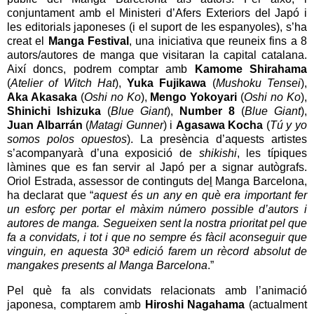
conjuntament amb el Ministeri d’Afers Exteriors del Japó i
les editorials japoneses (i el suport de les espanyoles), s’ha
creat el
Manga Festival
, una iniciativa que reuneix fins a 8
autors/autores de manga que visitaran la capital catalana.
Així doncs, podrem comptar amb
Kamome Shirahama
(
Atelier of Witch Hat
),
Yuka Fujikawa
(
Mushoku Tensei
),
Aka Akasaka
(
Oshi no Ko
),
Mengo Yokoyari
(
Oshi no Ko
),
Shinichi Ishizuka
(
Blue Giant
),
Number 8
(
Blue Giant
),
Juan Albarrán
(
Matagi Gunner
) i
Agasawa Kocha
(
Tú y yo
somos polos opuestos
). La presència d’aquests artistes
s’acompanyarà d’una exposició de
shikishi
, les típiques
làmines que es fan servir al Japó per a signar autògrafs.
Oriol Estrada, assessor de continguts de
l
Manga Barcelona,
ha declarat que “
aquest és un any en què era important fer
un esforç per portar el màxim número possible d’autors i
autores de manga. Segueixen sent la nostra prioritat pel que
fa a convidats, i tot i que no sempre és fàcil aconseguir que
vinguin, en aquesta 30ª edició farem un rècord absolut de
mangakes presents al Manga Barcelona
.”
Pel què fa als convidats relacionats amb l’animació
japonesa, comptarem amb
Hiroshi Nagahama
(actualment