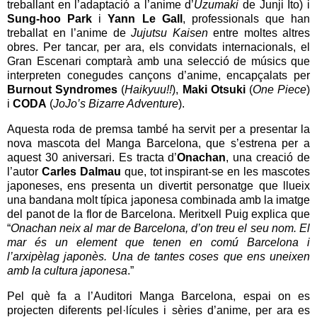
treballant en l’adaptació a l’anime d’
Uzumaki
de Junji Ito) i
Sung-hoo Park
i
Yann Le Gall
, professionals que han
treballat en l’anime de
Jujutsu Kaisen
entre moltes altres
obres. Per tancar, per ara, els convidats internacionals, el
Gran Escenari comptarà amb una selecció de músics que
interpreten conegudes cançons d’anime, encapçalats per
Burnout Syndromes
(
Haikyuu!!
),
Maki Otsuki
(
One Piece
)
i
CODA
(
JoJo’s Bizarre Adventure
).
Aquesta roda de premsa també ha servit per a presentar la
nova mascota del Manga Barcelona, que s’estrena per a
aquest 30 aniversari. Es tracta d’
Onachan
, una creació de
l’autor
Carles Dalmau
que, tot inspirant-se en les mascotes
japoneses, ens presenta un divertit personatge que llueix
una bandana molt típica japonesa combinada amb la imatge
del panot de la flor de Barcelona. Meritxell Puig explica que
“
Onachan neix al mar de Barcelona, d’on treu el seu nom. El
mar és un element que tenen en comú Barcelona i
l’arxipèlag japonès. Una de tantes coses que ens uneixen
amb la cultura japonesa
.”
Pel què fa a l’Auditori Manga Barcelona, espai on es
projecten diferents pel·lícules i sèries d’anime, per ara es