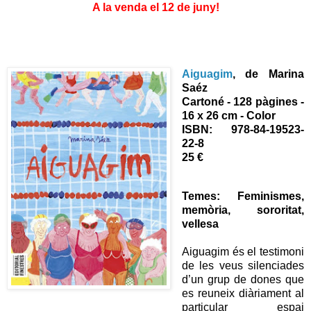
A la venda el 12 de juny!
Aiguagim
, de Marina
Saéz
Cartoné - 128 pàgines -
16 x 26 cm - Color
ISBN:
978-84-19523-
22-8
25 €
Temes: Feminismes,
memòria, sororitat,
vellesa
Aiguagim és el testimoni
de les veus silenciades
d’un grup de dones que
es reuneix diàriament al
particular espai