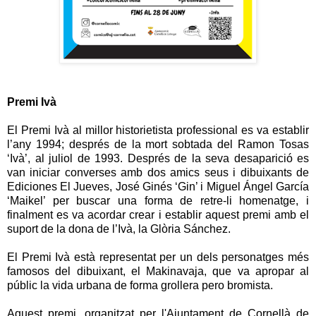
Premi Ivà
El Premi Ivà al millor historietista professional es va establir
l’any 1994; després de la mort sobtada del Ramon Tosas
‘Ivà’, al juliol de 1993. Després de la seva desaparició es
van iniciar converses amb dos amics seus i dibuixants de
Ediciones El Jueves, José Ginés ‘Gin’ i Miguel Ángel García
‘Maikel’ per buscar una forma de retre-li homenatge, i
finalment es va acordar crear i establir aquest premi amb el
suport de la dona de l’Ivà, la Glòria Sánchez.
El Premi Ivà està representat per un dels personatges més
famosos del dibuixant, el Makinavaja, que va apropar al
públic la vida urbana de forma grollera pero bromista.
Aquest premi, organitzat per l'Ajuntament de Cornellà de