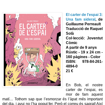
El carter de l'espai 3:
Una fam sideral
, de
Guillaume Perreault
Traducció de Raquel
Solà
Col·lecció: Joventut
Còmic
A partir de 9 anys
Rústic - 19 x 24 cm -
160 pàgines - Color
ISBN: 978-84-261-
4894-0
21 €
En Bob, el nostre
carter de l’espai, es
mor de fam aquest
matí… Tothom sap que l’esmorzar és l’àpat més important
del dia, i avui no l’ha pogut fer. Però el correu és sagrat! Així