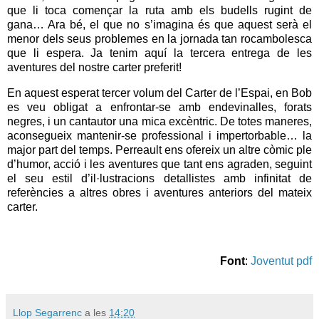
que li toca començar la ruta amb els budells rugint de
gana… Ara bé, el que no s’imagina és que aquest serà el
menor dels seus problemes en la jornada tan rocambolesca
que li espera. Ja tenim aquí la tercera entrega de les
aventures del nostre carter preferit!
En aquest esperat tercer volum del Carter de l’Espai, en Bob
es veu obligat a enfrontar-se amb endevinalles, forats
negres, i un cantautor una mica excèntric. De totes maneres,
aconsegueix mantenir-se professional i impertorbable… la
major part del temps. Perreault ens ofereix un altre còmic ple
d’humor, acció i les aventures que tant ens agraden, seguint
el seu estil d’il·lustracions detallistes amb infinitat de
referències a altres obres i aventures anteriors del mateix
carter.
Font
:
Joventut pdf
Llop Segarrenc
a les
14:20