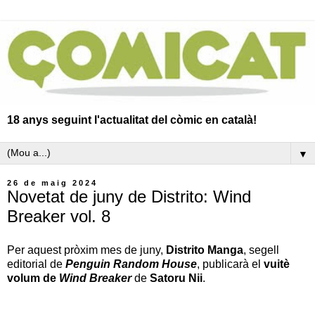
18 anys seguint l'actualitat del còmic en català!
▼
26 de maig 2024
Novetat de juny de Distrito: Wind
Breaker vol. 8
Per aquest pròxim mes de juny,
Distrito Manga
, segell
editorial de
Penguin Random House
, publicarà el
vuitè
volum de
Wind Breaker
de
Satoru Nii
.