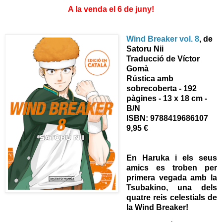
A la venda el 6 de juny!
Wind Breaker vol. 8
, de
Satoru Nii
Traducció de Víctor
Gomà
Rústica amb
sobrecoberta - 192
pàgines - 13 x 18 cm -
B/N
ISBN:
9788419686107
9,95 €
En Haruka i els seus
amics es troben per
primera vegada amb la
Tsubakino, una dels
quatre reis celestials de
la Wind Breaker!