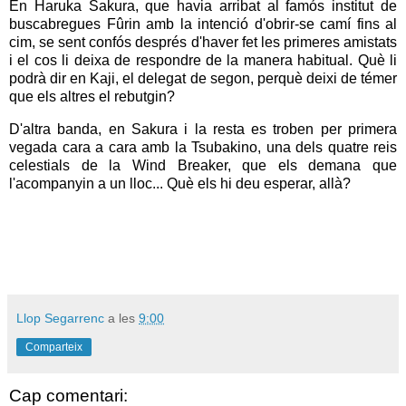
En Haruka Sakura, que havia arribat al famós institut de
buscabregues Fûrin amb la intenció d'obrir-se camí fins al
cim, se sent confós després d'haver fet les primeres amistats
i el cos li deixa de respondre de la manera habitual. Què li
podrà dir en Kaji, el delegat de segon, perquè deixi de témer
que els altres el rebutgin?
D'altra banda, en Sakura i la resta es troben per primera
vegada cara a cara amb la Tsubakino, una dels quatre reis
celestials de la Wind Breaker, que els demana que
l'acompanyin a un lloc... Què els hi deu esperar, allà?
Llop Segarrenc
a les
9:00
Comparteix
Cap comentari: