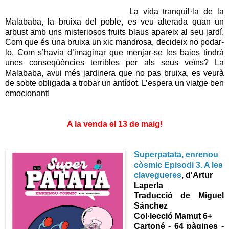
La vida tranquil·la de la
Malababa, la bruixa del poble, es veu alterada quan un
arbust amb uns misteriosos fruits blaus apareix al seu jardí.
Com que és una bruixa un xic mandrosa, decideix no podar-
lo. Com s’havia d’imaginar que menjar-se les baies tindrà
unes conseqüències terribles per als seus veïns? La
Malababa, avui més jardinera que no pas bruixa, es veurà
de sobte obligada a trobar un antídot. L’espera un viatge ben
emocionant!
A la venda el 13 de maig!
Superpatata, enrenou
còsmic Episodi 3. A les
clavegueres
, d'Artur
Laperla
Traducció de
Miguel 
Sánchez 
Col·lecció Mamut 6+
Cartoné - 64 pàgines -