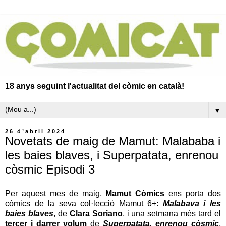
18 anys seguint l'actualitat del còmic en català!
▼
26 d’abril 2024
Novetats de maig de Mamut: Malababa i
les baies blaves, i Superpatata, enrenou
còsmic Episodi 3
Per aquest mes de maig,
Mamut Còmics
ens porta dos
còmics de la seva col·lecció Mamut 6+:
Malabava i les
baies blaves
, de
Clara Soriano
, i una setmana més tard el
tercer i darrer volum
de
Superpatata, enrenou còsmic
,