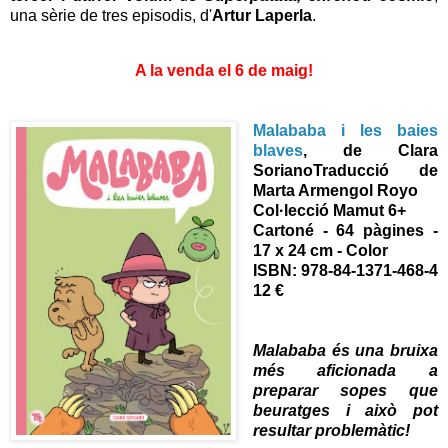
una sèrie de tres episodis, d'
Artur Laperla
.
A la venda el 6 de maig!
Malababa i les baies
blaves
, de Clara
Soriano
Traducció de
Marta Armengol Royo
Col·lecció Mamut 6+
Cartoné - 64 pàgines -
17 x 24 cm - Color
ISBN: 978-84-1371-468-4
12 €
Malababa és una bruixa
més aficionada a
preparar sopes que
beuratges i això pot
resultar problemàtic!