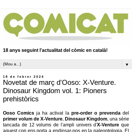
18 anys seguint l'actualitat del còmic en català!
▼
18 de febrer 2024
Novetat de març d'Ooso: X-Venture.
Dinosaur Kingdom vol. 1: Pioners
prehistòrics
Ooso Comics
ja ha activat la
pre-order o prevenda
del
primer volum de X-Venture. Dinosaur Kingdom
, una sèrie
tancada de 12 volums de l'ampli univers d'
X-Venture
que
aquest cop ens porta a endinsar-nos en la paleontologia. El