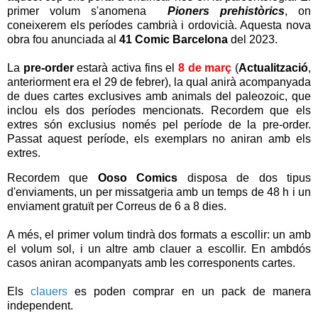
primer volum s'anomena
Pioners prehistòrics
, on
coneixerem els períodes cambrià i ordovicià. Aquesta nova
obra fou anunciada al
41 Comic Barcelona
del 2023.
La
pre-order
estarà activa fins el
8 de març
(
Actualització
,
anteriorment era el
29 de febrer)
, la qual anirà acompanyada
de dues cartes exclusives amb animals del paleozoic, que
inclou els dos períodes mencionats. Recordem que els
extres són exclusius només pel període de la pre-order.
Passat aquest període, els exemplars no aniran amb els
extres.
Recordem que
Ooso Comics
disposa de dos tipus
d'enviaments, un per missatgeria amb un temps de 48 h i un
enviament gratuït per Correus de 6 a 8 dies.
A més, el primer volum tindrà dos formats a escollir: un amb
el volum sol, i un altre amb clauer a escollir. En ambdós
casos aniran acompanyats amb les corresponents cartes.
Els
clauers
es poden comprar en un pack de manera
independent.