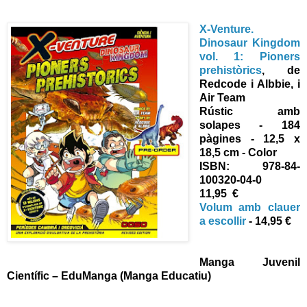
X-Venture.
Dinosaur Kingdom
vol. 1
: Pioners
prehistòrics
, de
Redcode i Albbie, i
Air Team
Rústic amb
solapes - 184
pàgines - 12,5 x
18,5 cm - Color
ISBN: 978-84-
100320-04-0
11,95 €
Volum amb clauer
a escollir
- 14,95 €
Manga Juvenil
Científic –
EduManga (Manga Educatiu)