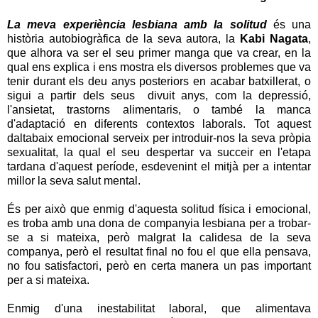
La meva experiència lesbiana amb la solitud
és una
història autobiogràfica de la seva autora, la
Kabi Nagata
,
que alhora va ser el seu primer manga que va crear, en la
qual ens explica i ens mostra els diversos problemes que va
tenir durant els deu anys posteriors en acabar batxillerat, o
sigui a partir dels seus divuit anys, com la depressió,
l'ansietat, trastorns alimentaris, o també la manca
d'adaptació en diferents contextos laborals. Tot aquest
daltabaix emocional serveix per introduir-nos la seva pròpia
sexualitat, la qual el seu despertar va succeir en l'etapa
tardana d'aquest període, esdevenint el mitjà per a intentar
millor la seva salut mental.
És per això que enmig d'aquesta solitud física i emocional,
es troba amb una dona de companyia lesbiana per a trobar-
se a si mateixa, però malgrat la calidesa de la seva
companya,
però el resultat final no fou el que ella pensava,
no fou satisfactori, però en certa manera un pas important
per a si mateixa.
Enmig d'una inestabilitat laboral, que alimentava