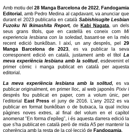
Amb motiu del
28 Manga Barcelona de 2022
,
Fandogamia
Editorial
, amb Pedro Medina al capdavant, va anunciar que
durant el 2023 publicaria en català
Sabishisugite Lesbian
Fuzoku Ni Ikimashita Report,
de
Kabi Nagata
, un dels
seus grans títols, que en castellà es coneix com
Mi
experiencia lesbiana con la soledad
, basant-se en la més
recent edició bunkôban. I així, un any després, pel
29
Manga Barcelona de 2023
, es va publicar la seva
corresponent edició en català, justament amb el títol
La
meva experiència lesbiana amb la solitud
, esdevenint el
primer còmic i manga publicat en català per aquesta
editorial.
La meva experiència lesbiana amb la solitud
,
es va
publicar originalment, en primer lloc, al web japonès
Pixiv
i
després fou publicat en paper, com a volum únic, per
l'editorial
East Press
el juny de 2016.
L'any 2022 es va
publicar en format bunkôban o de butxaca, la qual inclou
pàgines noves extres, al final del volum en el capítol
anomenat "En forma d'epíleg", i és aquesta darrera edició la
que s'ha publicat en català però de mida A5 per mantenir la
coherència amb la resta de la col·lecció de
Fandogamia
.