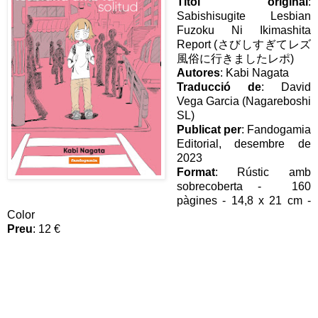
Títol original
:
Sabishisugite Lesbian
Fuzoku Ni Ikimashita
Report (さびしすぎてレズ
風俗に行きましたレポ)
Autores
: Kabi Nagata
Traducció de
: David
Vega Garcia (Nagareboshi
SL)
Publicat per
: Fandogamia
Editorial, desembre de
2023
Format
: Rústic amb
sobrecoberta - 160
pàgines - 14,8 x 21 cm -
Color
Preu
: 12 €