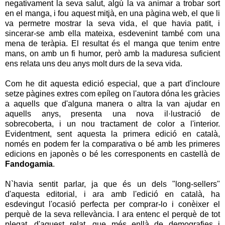
negativament la seva salut, algú la va animar a trobar sort
en el manga, i fou aquest mitjà, en una pàgina web, el que li
va permetre mostrar la seva vida, el que havia patit, i
sincerar-se amb ella mateixa, esdevenint també com una
mena de teràpia. El resultat és el manga que tenim entre
mans, on amb un fi humor, però amb la maduresa suficient
ens relata uns deu anys molt durs de la seva vida.
Com he dit aquesta edició especial, que a part d'incloure
setze pàgines extres com epíleg on l'autora dóna les gràcies
a aquells que d'alguna manera o altra la van ajudar en
aquells anys, presenta una nova il·lustració de
sobrecoberta, i un nou tractament de color a l'interior.
Evidentment, sent aquesta la primera edició en català,
només en podem fer la comparativa o bé amb les primeres
edicions en japonès o bé les corresponents en castellà de
Fandogamia
.
N`havia sentit parlar, ja que és un dels "long-sellers"
d'aquesta editorial, i ara amb l'edició en català, ha
esdevingut l'ocasió perfecta per comprar-lo i conèixer el
perquè de la seva rellevància. I ara entenc el perquè de tot
plegat, d'aquest relat, que més enllà de demografies i