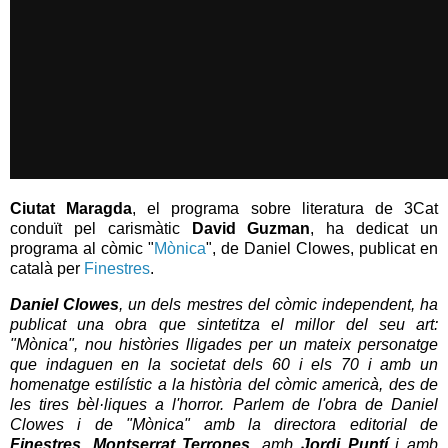
Ciutat Maragda
, el programa sobre literatura de 3Cat
conduït pel carismàtic
David Guzman
, ha dedicat un
programa al còmic "
Mònica
", de Daniel Clowes, publicat en
català per
Finestres
.
Daniel Clowes
, un dels mestres del còmic independent, ha
publicat una obra que sintetitza el millor del seu art:
"Mònica", nou històries lligades per un mateix personatge
que indaguen en la societat dels 60 i els 70 i amb un
homenatge estilístic a la història del còmic americà, des de
les tires bèl·liques a l'horror. Parlem de l'obra de Daniel
Clowes i de "Mònica" amb la directora editorial de
Finestres
,
Montserrat Terrones
, amb
Jordi Puntí
i amb