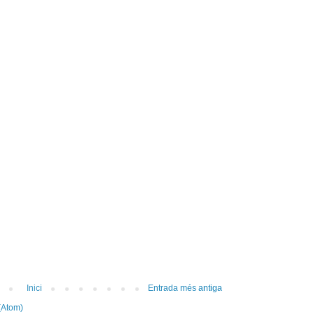
Inici
Entrada més antiga
(Atom)