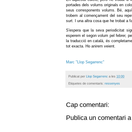
portades dels volums originals en colo
seus corresponents volums. Bé, aquí 
trobem al començament del seu repet
surt. I una altra cosa que he trobat a f
S'espera que la seva periodicitat sig
esperem el segon volum pel febrer, p
la traducció en català, és completame
tot exacta. Ho anirem veient.
Marc "Llop Segarrenc"
Publicat per
Llop Segarrenc
a les
10:00
Etiquetes de comentaris:
ressenyes
Cap comentari:
Publica un comentari a 