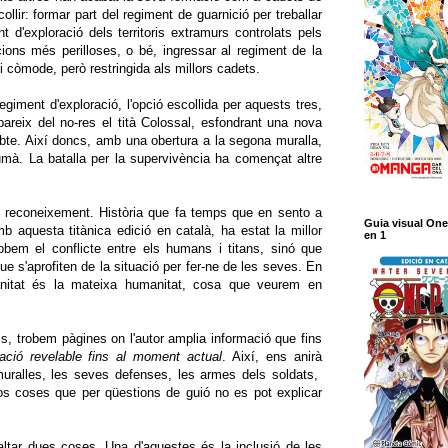
collir: formar part del regiment de guarnició per treballar
nt d'exploració dels territoris extramurs controlats pels
cions més perilloses, o bé, ingressar al regiment de la
a i còmode, però restringida als millors cadets.
egiment d'exploració, l'opció escollida per aquests tres,
areix del no-res el tità Colossal, esfondrant una nova
obte. Així doncs, amb una obertura a la segona muralla,
humà. La batalla per la supervivència ha començat altre
reconeixement. Història que fa temps que en sento a
Guia visual One
b aquesta titànica edició en català, ha estat la millor
en 1
bem el conflicte entre els humans i titans, sinó que
e s'aprofiten de la situació per fer-ne de les seves. En
anitat és la mateixa humanitat, cosa que veurem en
ols, trobem pàgines on l'autor amplia informació que fins
ació revelable fins al moment actual
. Així, ens anirà
 muralles, les seves defenses, les armes dels soldats,
-nos coses que per qüestions de guió no es pot explicar
altar dues coses. Una d'aquestes és la inclusió de les