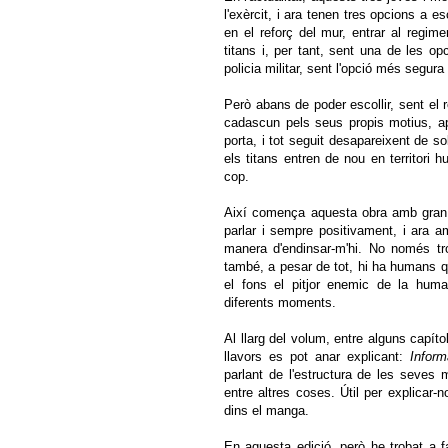
l'exèrcit, i ara tenen tres opcions a es
en el reforç del mur, entrar al regime
titans i, per tant, sent una de les op
policia militar, sent l'opció més segur
Però abans de poder escollir, sent el r
cadascun pels seus propis motius, ap
porta, i tot seguit desapareixent de s
els titans entren de nou en territori 
cop.
Així comença aquesta obra amb gran 
parlar i sempre positivament, i ara am
manera d'endinsar-m'hi. No només tro
també, a pesar de tot, hi ha humans qu
el fons el pitjor enemic de la hum
diferents moments.
Al llarg del volum, entre alguns capít
llavors es pot anar explicant:
Inform
parlant de l'estructura de les seves
entre altres coses. Útil per explicar
dins el manga.
En aquesta edició, però he trobat a f