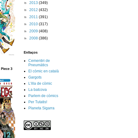
►
2013
(349)
►
2012
(432)
►
2011
(391)
►
2010
(317)
►
2009
(408)
►
2008
(386)
Enllaços
Cementiri de
Pneumàtics
 Piece 3
El còmic en català
Gargots
L'illa de còmic
La batcova
Parlem de còmics
Per Tutatis!
Planeta Sigarra