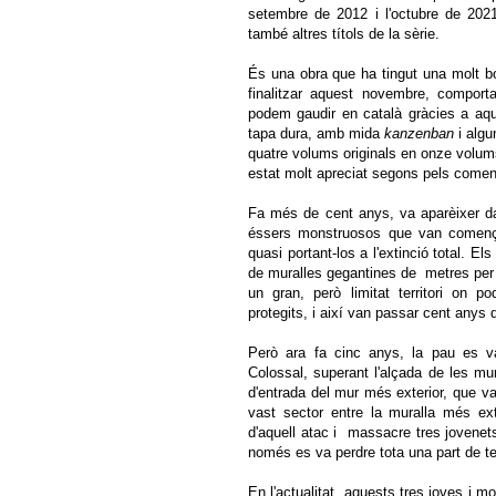
setembre de 2012 i l'octubre de 2021
també altres títols de la sèrie.
És una obra que ha tingut una molt bo
finalitzar aquest novembre, comport
podem gaudir en català gràcies a aqu
tapa dura, amb mida
kanzenban
i algu
quatre volums originals en onze volums,
estat molt apreciat segons pels comenta
Fa més de cent anys, va aparèixer dav
éssers monstruosos que van comença
quasi portant-los a l'extinció total. El
de muralles gegantines de metres per p
un gran, però limitat territori on p
protegits, i així van passar cent anys 
Però ara fa cinc anys, la pau es va
Colossal, superant l'alçada de les mur
d'entrada del mur més exterior, que va
vast sector entre la muralla més ext
d'aquell atac i massacre tres jovenets
només es va perdre tota una part de te
En l'actualitat, aquests tres joves i 