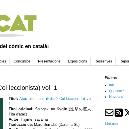
 del còmic en català!
cies
Concursos
Presentacions
Exposicions
Ressenyes
Repor
Pàgines
Inici
Col·leccionista) vol. 1
Qui som?
Novetats
Títol:
Atac als titans (Edició Col·leccionista) vol.
1
Títol original
: Shingeki no Kyojin (進撃の巨人,
Tità d'atac)
Autor:
Hajime Isayama
Linktree
Traducció de:
Marc Bernabé (Daruma SL)