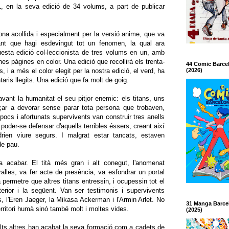
, en la seva edició de 34 volums, a part de publicar
na acollida i especialment per la versió anime, que va
ant que hagi esdevingut tot un fenomen, la qual ara
esta edició col·leccionista de tres volums en un, amb
nes pàgines en color. Una edició que recollirà els trenta-
44 Comic Barce
(2026)
 i a més el color elegit per la nostra edició, el verd, ha
ris llegits. Una edició que fa molt de goig.
ant la humanitat el seu pitjor enemic: els titans, uns
r a devorar sense parar tota persona que trobaven,
s pocs i afortunats supervivents van construir tres anells
oder-se defensar d'aquells terribles éssers, creant així
odrien viure segurs. I malgrat estar tancats, estaven
de pau.
 acabar. El tità més gran i alt conegut, l'anomenat
alles, va fer acte de presència, va esfondrar un portal
 permetre que altres titans entressin, i ocupessin tot el
erior i la següent. Van ser testimonis i supervivents
, l'Eren Jaeger, la Mikasa Ackerman i l'Armin Arlet. No
31 Manga Barce
rritori humà sinó també molt i moltes vides.
(2025)
molts altres han acabat la seva formació com a cadets de