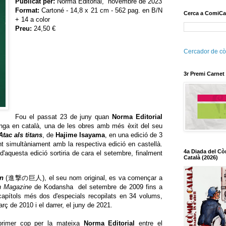
Publicat per:
Norma Editorial, novembre de 2023
Format:
Cartoné - 14,8 x 21 cm - 562 pag. en B/N
Cerca a ComiCa
+ 14 a color
Preu:
24,50 €
Cercador de cò
3r Premi Carnet
Fou el passat 23 de juny quan
Norma Editorial
nga en català, una de les obres amb més èxit del seu
Atac als titans
, de
Hajime Isayama
, en una edició de 3
nt simultàniament amb la respectiva edició en castellà.
4a Diada del Cò
d'aquesta edició sortiria de cara el setembre, finalment
Català (2026)
in
(進撃の巨人), el seu nom original, es va començar a
n Magazine
de Kodansha del setembre de 2009 fins a
 capítols més dos d'especials recopilats en 34 volums,
rç de 2010 i el darrer, el juny de 2021.
 primer cop per la mateixa
Norma Editorial
entre el