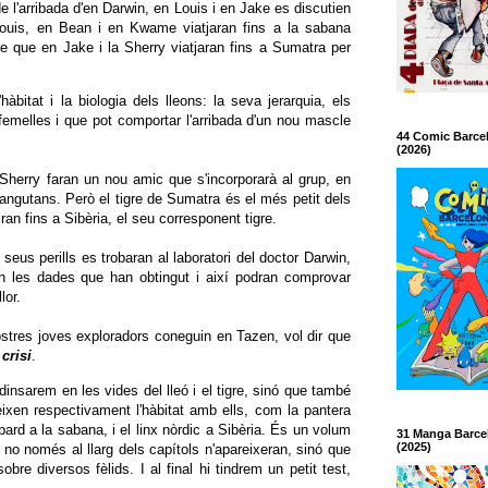
 de l'arribada d'en Darwin, en Louis i en Jake es discutien
 Louis, en Bean i en Kwame viatjaran fins a la sabana
re que en Jake i la Sherry viatjaran fins a Sumatra per
'hàbitat i la biologia dels lleons: la seva jerarquia, els
emelles i que pot comportar l'arribada d'un nou mascle
44 Comic Barce
(2026)
Sherry faran un nou amic que s'incorporarà al grup, en
rangutans. Però el tigre de Sumatra és el més petit dels
ran fins a Sibèria, el seu corresponent tigre.
seus perills es trobaran al laboratori del doctor Darwin,
ran les dades que han obtingut i així podran comprovar
lor.
ostres joves exploradors coneguin en Tazen, vol dir que
crisi
.
dinsarem en les vides del lleó i el tigre, sinó que també
ixen respectivament l'hàbitat amb ells, com la pantera
pard a la sabana, i el linx nòrdic a Sibèria. És un volum
31 Manga Barce
(2025)
, no només al llarg dels capítols n'apareixeran, sinó que
bre diversos fèlids. I al final hi tindrem un petit test,