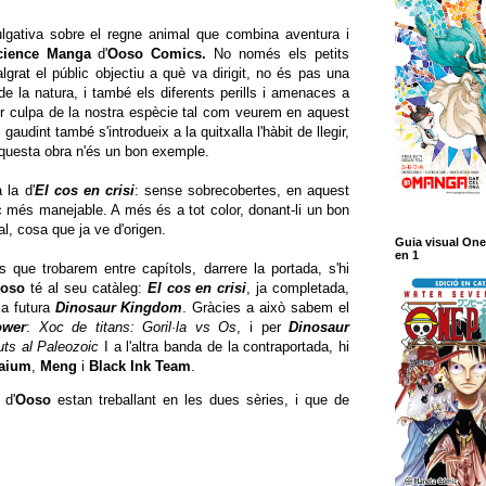
lgativa sobre el regne animal que combina aventura i
cience Manga
d'
Ooso Comics.
No només els petits
grat el públic objectiu a què va dirigit, no és pas una
de la natura, i també els diferents perills i amenaces a
 culpa de la nostra espècie tal com veurem en aquest
 gaudint també s'introdueix a la quitxalla l'hàbit de llegir,
aquesta obra n'és un bon exemple.
 la d'
El cos en crisi
:
sense sobrecobertes, en aquest
c més manejable. A més és a tot color, donant-li un bon
al, cosa que ja ve d'origen.
Guia visual One
en 1
s que trobarem entre capítols, darrere la portada, s'hi
oso
té al seu catàleg:
El cos en crisi
, ja completada,
 la futura
Dinosaur Kingdom
. Gràcies a això sabem el
ower
:
Xoc de titans: Goril·la vs Os
, i per
Dinosaur
uts al Paleozoic
I a l'altra banda de la contraportada, hi
aium
,
Meng
i
Black Ink Team
.
 d'
Ooso
estan treballant en les dues sèries, i que de