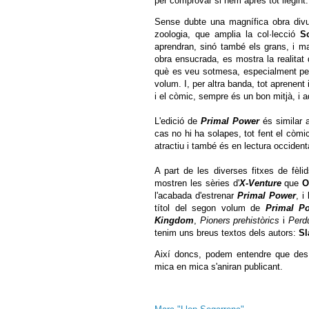
per comprovar si hem après tot llegint.
Sense dubte una magnífica obra divu
zoologia, que amplia la col·lecció
S
aprendran, sinó també els grans, i mal
obra ensucrada, es mostra la realitat 
què es veu sotmesa, especialment per
volum. I, per altra banda, tot aprenent i
i el còmic, sempre és un bon mitjà, i 
L'edició de
Primal Power
és similar a
cas no hi ha solapes, tot fent el còmi
atractiu i també és en lectura occident
A part de les diverses fitxes de fèlid
mostren les sèries d'
X-Venture
que
O
l'acabada d'estrenar
Primal Power
, i
títol del segon volum de
Primal P
Kingdom
,
Pioners prehistòrics
i
Perd
tenim uns breus textos dels autors:
Sl
Així doncs, podem entendre que des
mica en mica s'aniran publicant.