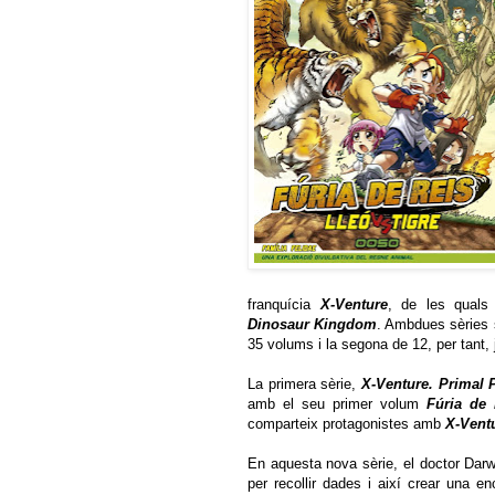
franquícia
X-Venture
, de les quals
Dinosaur Kingdom
. Ambdues sèries s
35 volums i la segona de 12, per tant,
La primera sèrie,
X-Venture. Primal 
amb el seu primer volum
Fúria de 
comparteix protagonistes amb
X-Ventu
En aquesta nova sèrie, el doctor Darw
per recollir dades i així crear una en