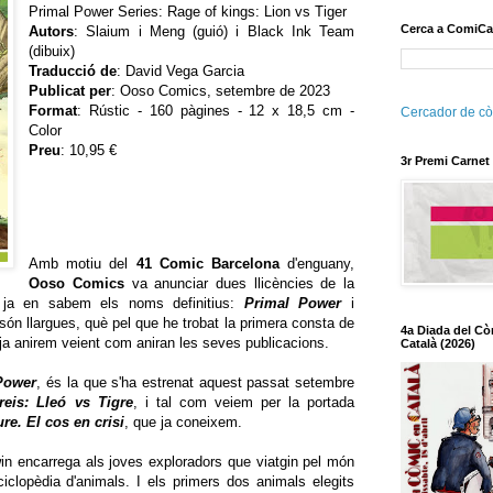
Primal Power Series: Rage of kings: Lion vs Tiger
Cerca a ComiCa
Autors
: Slaium i Meng (guió) i Black Ink Team
(dibuix)
Traducció de
: David Vega Garcia
Publicat per
: Ooso Comics, setembre de 2023
Format
: Rústic - 160 pàgines - 12 x 18,5 cm -
Cercador de cò
Color
Preu
: 10,95 €
3r Premi Carnet
Amb motiu del
41 Comic Barcelona
d'enguany,
Ooso Comics
va anunciar dues llicències
de la
 ja en sabem els noms definitius:
Primal Power
i
ón llargues, què pel que he trobat la primera consta de
4a Diada del Cò
 ja anirem veient com aniran les seves publicacions.
Català (2026)
Power
, és la que s'ha estrenat aquest passat setembre
reis: Lleó vs Tigre
, i tal com veiem per la portada
re. El cos en crisi
, que ja coneixem.
in encarrega als joves exploradors que viatgin pel món
ciclopèdia d'animals. I els primers dos animals elegits