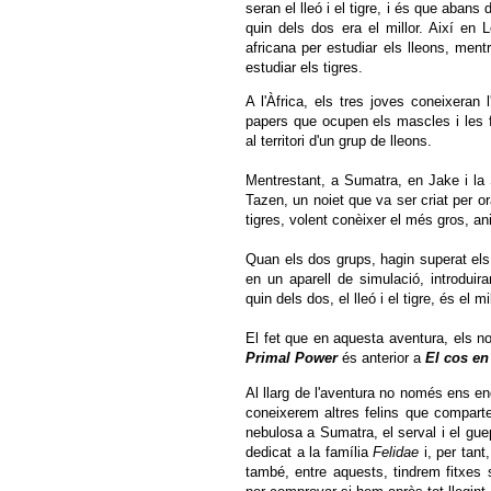
seran el lleó i el tigre, i és que abans
quin dels dos era el millor. Així en
africana per estudiar els lleons, ment
estudiar els tigres.
A l'Àfrica, els tres joves coneixeran l
papers que ocupen els mascles i les f
al territori d'un grup de lleons.
Mentrestant, a Sumatra, en Jake i la 
Tazen, un noiet que va ser criat per o
tigres, volent conèixer el més gros, ani
Quan els dos grups, hagin superat els 
en un aparell de simulació, introdui
quin dels dos, el lleó i el tigre, és el mil
El fet que en aquesta aventura, els n
Primal Power
és anterior a
El cos en 
Al llarg de l'aventura no només ens en
coneixerem altres felins que comparte
nebulosa a Sumatra, el serval i el gue
dedicat a la família
Felidae
i, per tant
també, entre aquests, tindrem fitxes so