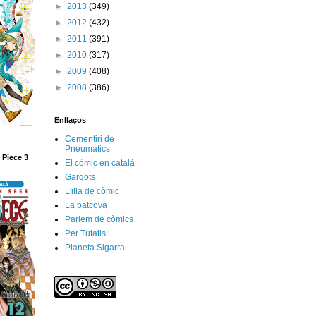
►
2013
(349)
►
2012
(432)
►
2011
(391)
►
2010
(317)
►
2009
(408)
►
2008
(386)
Enllaços
Cementiri de
Pneumàtics
 Piece 3
El còmic en català
Gargots
L'illa de còmic
La batcova
Parlem de còmics
Per Tutatis!
Planeta Sigarra