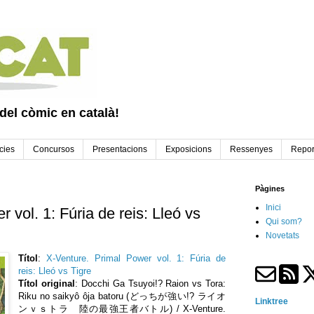
 del còmic en català!
cies
Concursos
Presentacions
Exposicions
Ressenyes
Repor
Pàgines
Inici
 vol. 1: Fúria de reis: Lleó vs
Qui som?
Novetats
Títol
:
X-Venture. Primal Power vol. 1: Fúria de
reis: Lleó vs Tigre
Títol original
: Docchi Ga Tsuyoi!? Raion vs Tora:
Riku no saikyô ôja batoru (どっちが強い!? ライオ
Linktree
ンｖｓトラ 陸の最強王者バトル) /
X-Venture.