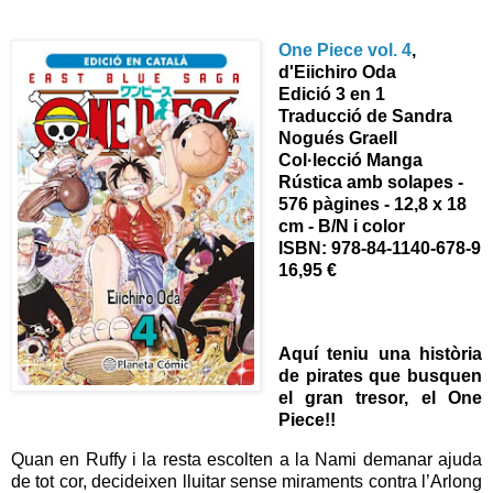
One Piece vol. 4
,
d'Eiichiro Oda
Edició 3 en 1
Traducció de Sandra
Nogués Graell
Col·lecció Manga
Rústica amb solapes -
576 pàgines - 12,8 x 18
cm - B/N i color
ISBN: 978-84-1140-678-9
16,95 €
Aquí teniu una història
de pirates que busquen
el gran tresor, el One
Piece!!
Quan en Ruffy i la resta escolten a la Nami demanar ajuda
de tot cor, decideixen lluitar sense miraments contra l’Arlong