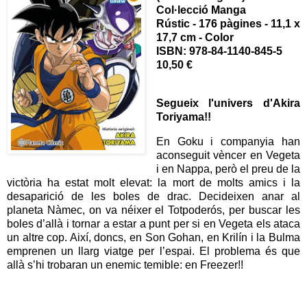
Col·lecció Manga
Rústic - 176 pàgines - 11,1 x
17,7 cm - Color
ISBN: 978-84-1140-845-5
10,50 €
Segueix l'univers d'Akira
Toriyama!!
En Goku i companyia han
aconseguit vèncer en Vegeta
i en Nappa, però el preu de la
victòria ha estat molt elevat: la mort de molts amics i la
desaparició de les boles de drac. Decideixen anar al
planeta Nàmec, on va néixer el Totpoderós, per buscar les
boles d’allà i tornar a estar a punt per si en Vegeta els ataca
un altre cop. Així, doncs, en Son Gohan, en Krilín i la Bulma
emprenen un llarg viatge per l’espai. El problema és que
allà s’hi trobaran un enemic temible: en Freezer!!