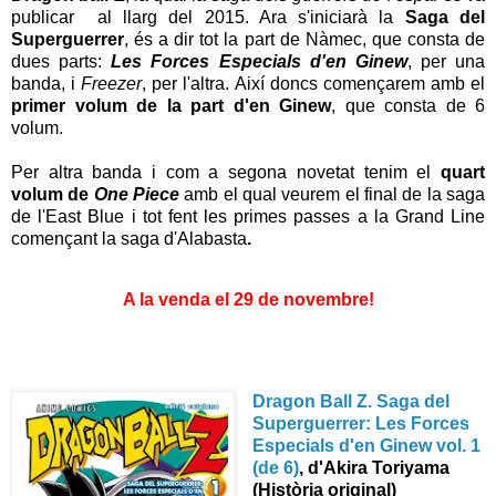
publicar al llarg del 2015. Ara s'iniciarà la
Saga del
Superguerrer
, és a dir tot la part de Nàmec, que consta de
dues parts:
Les Forces Especials d'en Ginew
, per una
banda, i
Freezer
, per l'altra. Així doncs començarem amb el
primer volum de la part d'en Ginew
, que consta de 6
volum.
Per altra banda i com a segona novetat tenim el
quart
volum de
One Piece
amb el qual veurem el final de la saga
de l'East Blue i tot fent les primes passes a la Grand Line
començant la saga d'Alabasta
.
A la venda el 29 de novembre!
Dragon Ball Z. Saga del
Superguerrer: Les Forces
Especials d'en Ginew vol. 1
(de 6)
, d'Akira Toriyama
(Història original)