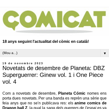
18 anys seguint l'actualitat del còmic en català!
▼
19 de novembre 2023
Novetats de desembre de Planeta: DBZ
Superguerrer: Ginew vol. 1 i One Piece
vol. 4
Com a novetats de desembre,
Planeta Cómic
nomes ens
porta dues novetats. Per una banda es reprèn una sèrie que
feia anys que no se'n publicava res: els
anime comics de
Dragon ball Z
, la qual la
saga dels guerrers de l'espai
es va