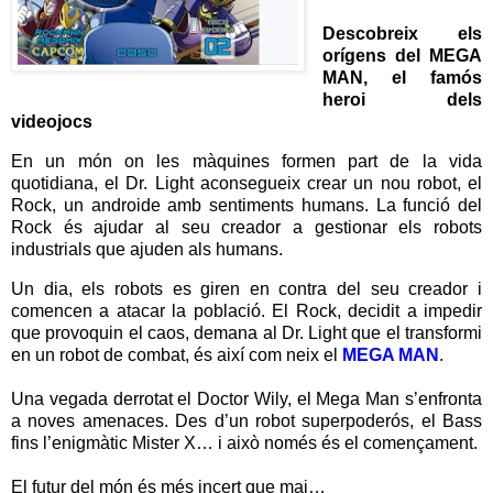
Descobreix els
orígens del MEGA
MAN, el famós
heroi dels
videojocs
En un món on les màquines formen part de la vida
quotidiana, el Dr. Light aconsegueix crear un nou robot, el
Rock, un androide amb sentiments humans. La funció del
Rock és ajudar al seu creador a gestionar els robots
industrials que ajuden als humans.
Un dia, els robots es giren en contra del seu creador i
comencen a atacar la població. El Rock, decidit a impedir
que provoquin el caos, demana al Dr. Light que el transformi
en un robot de combat, és així com neix el
MEGA MAN
.
Una vegada derrotat el Doctor Wily, el Mega Man s’enfronta
a noves amenaces. Des d’un robot superpoderós, el Bass
fins l’enigmàtic Mister X… i això només és el començament.
El futur del món és més incert que mai…