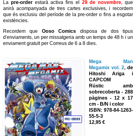
La
pre-order
estarà activa fins el
29 de novembre
, que
anirà acompanyada de tres cartes exclusives, i recordem
que és exclusiu del període de la pre-order o fins a esgotar
existències.
Recordem que
Ooso Comics
disposa de dos tipus
d'enviaments, un per missatgeria amb un temps de 48 h i un
enviament gratuït per Correus de 6 a 8 dies.
Mega Man
Megamix vol. 2
, de
Hitoshi Ariga i
CAPCOM
Rústic amb
sobrecoberta - 288
pàgines - 12 x 17
cm - B/N i color
ISBN: 978-84-1263-
55-5-3
12,95 €