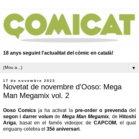
18 anys seguint l'actualitat del còmic en català!
▼
17 de novembre 2023
Novetat de novembre d'Ooso: Mega
Man Megamix vol. 2
Ooso Comics
ja ha activat la
pre-order o prevenda
del
segon i darrer volum
de
Mega Man Megamix
,
de
Hitoshi
Ariga
, basat en el famós videojoc de
CAPCOM
, el qual
enguany celebra el
35è aniversari
.