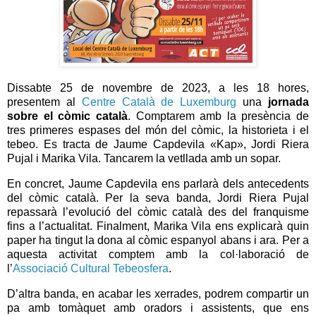
Dissabte 25 de novembre de 2023, a les 18 hores,
presentem al
Centre Català de Luxemburg
una
jornada
sobre el còmic català
. Comptarem amb la presència de
tres primeres espases del món del còmic, la historieta i el
tebeo. Es tracta de Jaume Capdevila «Kap», Jordi Riera
Pujal i Marika Vila. Tancarem la vetllada amb un sopar.
En concret, Jaume Capdevila ens parlarà dels antecedents
del còmic català. Per la seva banda, Jordi Riera Pujal
repassarà l’evolució del còmic català des del franquisme
fins a l’actualitat. Finalment, Marika Vila ens explicarà quin
paper ha tingut la dona al còmic espanyol abans i ara. Per a
aquesta activitat comptem amb la col·laboració de
l’
Associació Cultural Tebeosfera
.
D’altra banda, en acabar les xerrades, podrem compartir un
pa amb tomàquet amb oradors i assistents, que ens