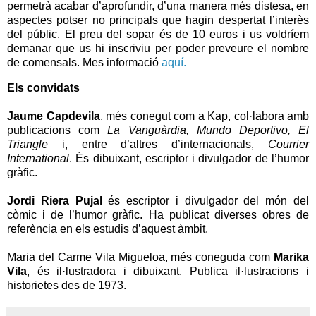
permetrà acabar d’aprofundir, d’una manera més distesa, en
aspectes potser no principals que hagin despertat l’interès
del públic. El preu del sopar és de 10 euros i us voldríem
demanar que us hi inscriviu per poder preveure el nombre
de comensals. Mes informació
aquí.
Els convidats
Jaume Capdevila
, més conegut com a Kap, col·labora amb
publicacions com
La Vanguàrdia, Mundo Deportivo, El
Triangle
i, entre d’altres d’internacionals,
Courrier
International
. És dibuixant, escriptor i divulgador de l’humor
gràfic.
Jordi Riera Pujal
és escriptor i divulgador del món del
còmic i de l’humor gràfic. Ha publicat diverses obres de
referència en els estudis d’aquest àmbit.
Maria del Carme Vila Migueloa, més coneguda com
Marika
Vila
, és il·lustradora i dibuixant. Publica il·lustracions i
historietes des de 1973.