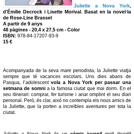
Juliette a Nova York
,
d'Émilie Decrock i Lisette Morival. Basat en la novel·la
de Rose-Line Brasset
A partir de 9 anys
48 pàgines - 20,4 x 27,5 cm - Color
ISBN:
978-84-17207-93-9
15 €
Acompanyada de la seva mare periodista, la Juliette viatja
sempre que té vacances escolars. Uns dies abans de
Pasqua, l’adolescent
vola a Nova York per passar una
setmana de somni
a la famosa ciutat que mai dorm. En el
seu itinerari: comprar, fer turisme i anar omplint el seu diari
personal. Però, és clar, això no contempla els nous amics de
la Juliette, que la porten a increïbles aventures per tota la
ciutat.
Juliette a Nova York
és un
còmic juvenil
molt divertit