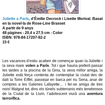
Juliette a París
, d'Émilie Decrock i Lisette Morival. Basat
en la novel·la de Rose-Line Brasset
A partir de 9 anys
48 pàgines - 20,4 x 27,5 cm - Color
ISBN: 978-84-17207-92-2
15 €
Les vacances d’estiu acaben de començar quan la Juliette i
la seva mare
volen a París
. Tot i que hauria preferit passar
les tardes a la piscina de la Gina, la seva millor amiga, la
Juliette està força contenta de contemplar la ciutat des de
dalt la Torre Eiffel, passejar en barca pel riu Sena, anar de
compres a les Galeries Lafayette… i fer-se amiga de tres
nois! Malgrat tot, dins els túnels subterranis més tenebrosos
de la Ciutat de la Llum, l’adolescent viurà una
aventura
terrorífica
.