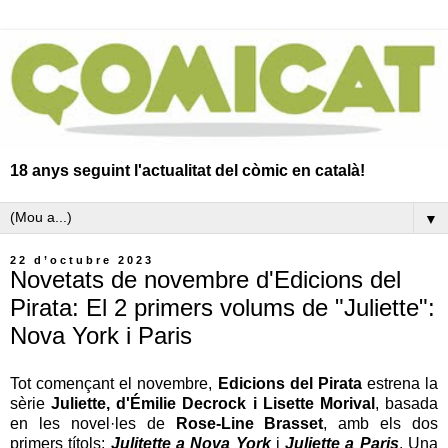
18 anys seguint l'actualitat del còmic en català!
▼
22 d’octubre 2023
Novetats de novembre d'Edicions del
Pirata: El 2 primers volums de "Juliette":
Nova York i Paris
Tot començant el novembre,
Edicions del Pirata
estrena la
sèrie
Juliette,
d'Émilie Decrock i Lisette Morival
, basada
en les novel·les de
Rose-Line Brasset
, amb els dos
primers títols:
Julitette a Nova York
i
Juliette a Paris
. Una