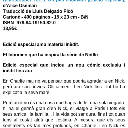
d'Alice Oseman
Traducció de Lluís Delgado Picó
Cartoné
- 400 pàgines - 15 x 23 cm - B/N
ISBN:
978-84-19150-82-0
18,95€
Edició especial amb material inèdit.
El fenomen que ha inspirat la sèrie de Netflix.
Edició especial que inclou un nou còmic exclusiu i
inèdit fins ara.
En Charlie mai no va pensar que podria agradar a en Nick,
però ara són nòvios. Oficialment. I en Nick fins i tot ho ha
explicat a la seva mare.
Però això no és una cosa que hagis de fer una sola vegada:
hi ha el germà gran d’en Nick, el viatge a París i tots els
seus amics i la família... I la vida pot ser dura, fins i tot quan
tens al costat algú que t’estima. A mesura que els seus
sentiments es fan més profunds, en Charlie i en Nick es