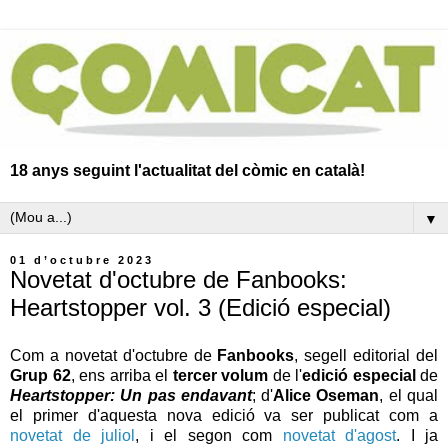
18 anys seguint l'actualitat del còmic en català!
▼
01 d’octubre 2023
Novetat d'octubre de Fanbooks:
Heartstopper vol. 3 (Edició especial)
Com a novetat d'octubre de
Fanbooks
, segell editorial del
Grup 62
, ens arriba el
tercer volum
de l'
edició especial
de
Heartstopper: Un pas endavant
; d'
Alice Oseman
, el qual
el primer d'aquesta nova edició va ser publicat com a
novetat de juliol
, i el segon com
novetat d'agost
. I ja