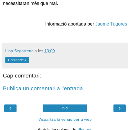
necessitaran més que mai.
Informació aportada per
Jaume Tugores
Llop Segarrenc
a les
10:00
Comparteix
Cap comentari:
Publica un comentari a l'entrada
‹
›
Inici
Visualitza la versió per a web
Amb la tecnologia de
Blogger
.