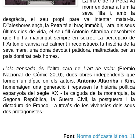
La mare de la Petra va
morir en donar a llum la
seva filla i, amb la
desgràcia, el seu propi pare va intentar matar-la.
D'’aleshores ençà, la Petra té el braç immòbil, i ara, als seus
últims dies de vida, el seu fill Antonio Altarriba descobreix
que ho ha mantingut sempre en secret. La percepció de
l’'Antonio canvia radicalment i reconstrueix la història de la
seva mare, una dona devota i patidora, maltractada per un
país dominat pels homes.
L'ala trencada
és l’'altra cara de
L'art de volar
(Premio
Nacional de Cómic 2010), dues obres independents que
formen un díptic on els autors,
Antonio Altarriba
i
Kim
,
homenatgen una generació i repassen la història política
espanyola del segle XX - la caiguda de la monarquia, la
Segona República, la Guerra Civil, la postguerra i la
dictadura de Franco - a través de les vivències dels seus
dos protagonistes.
Font
:
Norma pdf castellà pàg. 11