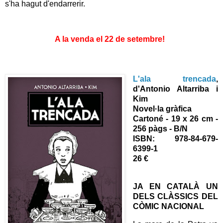
s'ha hagut d'endarrerir.
A la venda el 22 de setembre!
L'ala trencada
,
d'Antonio Altarriba i
Kim
Novel·la gràfica
Cartoné - 19 x 26 cm -
256 pàgs - B/N
ISBN: 978-84-679-
6399-1
26 €
JA EN CATALÀ UN
DELS CLÀSSICS DEL
CÒMIC NACIONAL