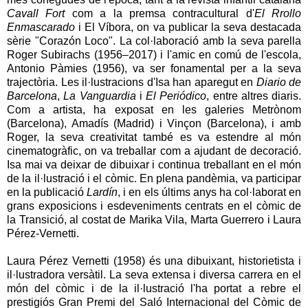
Cavall Fort
com a la premsa contracultural d'
El
Rrollo
Enmascarado
i El
Víbora
, on va publicar la seva destacada
sèrie "
Corazón
Loco
". La col·laboració amb la seva parella
Roger Subirachs (1956–2017) i l'amic en comú de l'escola,
Antonio Pàmies (1956), va ser fonamental per a la seva
trajectòria. Les il·lustracions d'
Isa
han aparegut en
Diario
de
Barcelona
,
La Vanguardia
i
El Periódico
, entre altres diaris.
Com a artista, ha exposat en les galeries Metrònom
(Barcelona), Amadís (Madrid) i
Vinçon
(Barcelona), i amb
Roger, la seva creativitat també es va estendre al món
cinematogràfic, on va treballar com a ajudant de decoració.
Isa
mai va deixar de dibuixar i continua treballant en el món
de la il·lustració i el còmic. En plena pandèmia, va participar
en la publicació
Lardín
, i en els últims anys ha col·laborat en
grans exposicions i esdeveniments centrats en el còmic de
la Transició, al costat de
Marika
Vila, Marta Guerrero i Laura
Pérez-
Vernetti
.
Laura Pérez
Vernetti
(1958) és una dibuixant,
historietista
i
il·lustradora versàtil. La seva extensa i diversa carrera en el
món del còmic i de la il·lustració l'ha portat a rebre el
prestigiós Gran Premi del Saló Internacional del Còmic de