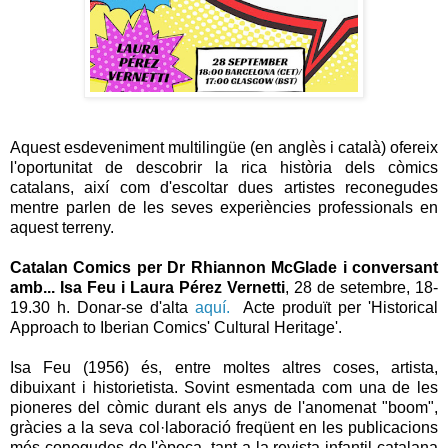
Aquest esdeveniment multilingüe (en anglès i català) ofereix
l'oportunitat de descobrir la rica història dels còmics
catalans, així com d'escoltar dues artistes reconegudes
mentre parlen de les seves experiències professionals en
aquest terreny.
Catalan
Comics
per
Dr
Rhiannon
McGlade
i conversant
amb... Isa Feu i Laura Pérez
Vernetti
, 28 de setembre, 18-
19.30 h. Donar-se d'alta
aquí.
Acte produït per '
Historical
Approach
to
Iberian
Comics
' Cultural
Heritage
'
.
Isa
Feu (1956) és, entre moltes altres coses, artista,
dibuixant i
historietista
. Sovint esmentada com una de les
pioneres del còmic durant els anys de l'anomenat "boom",
gràcies a la seva col·laboració freqüent en les publicacions
més conegudes de l'època, tant a la revista infantil catalana