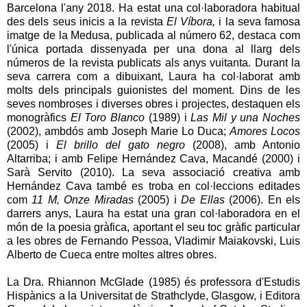
Barcelona l'any 2018. Ha estat una col·laboradora habitual
des dels seus inicis a la revista
El
Víbora
,
i la seva famosa
imatge de la Medusa, publicada al número 62, destaca com
l'única portada dissenyada per una dona al llarg dels
números de la revista publicats als anys vuitanta. Durant la
seva carrera com a dibuixant, Laura ha col·laborat amb
molts dels principals guionistes del moment. Dins de les
seves nombroses i diverses obres i projectes, destaquen els
monogràfics
El
Toro
Blanco
(1989) i
Las
Mil
y
una
Noches
(2002), ambdós amb
Joseph
Marie
Lo
Duca;
Amores
Locos
(2005) i
El
brillo
del
gato
negro
(2008), amb Antonio
Altarriba
; i amb
Felipe
Hernández Cava,
Macandé
(2000) i
Sarà
Servito
(2010). La seva associació creativa amb
Hernández Cava també es troba en col·leccions editades
com
11 M, Onze
Miradas
(2005) i
De
Ellas
(2006). En els
darrers anys, Laura ha estat una gran col·laboradora en el
món de la poesia gràfica, aportant el seu toc gràfic particular
a les obres de Fernando Pessoa,
Vladimir
Maiakovski
,
Luis
Alberto
de
Cueca
entre moltes altres obres.
La Dra.
Rhiannon
McGlade
(1985) és professora d'Estudis
Hispànics a la Universitat de Strathclyde, Glasgow, i Editora