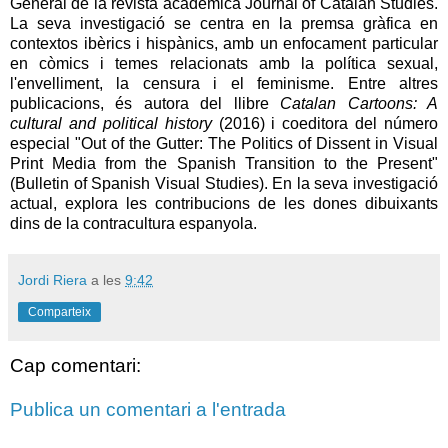
General de la revista acadèmica
Journal
of
Catalan
Studies
.
La seva investigació se centra en la premsa gràfica en
contextos ibèrics i hispànics, amb un enfocament particular
en còmics i temes relacionats amb la política sexual,
l'envelliment, la censura i el feminisme. Entre altres
publicacions, és autora del llibre
Catalan
Cartoons
: A
cultural and
political
history
(2016) i coeditora del número
especial "
Out
of
the
Gutter
:
The
Politics
of
Dissent
in
Visual
Print
Media
from
the
Spanish
Transition
to
the
Present"
(
Bulletin
of
Spanish
Visual
Studies
). En la seva investigació
actual, explora les contribucions de les dones dibuixants
dins de la contracultura espanyola.
Jordi Riera
a les
9:42
Comparteix
Cap comentari:
Publica un comentari a l'entrada