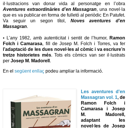
il·lustracions van donar vida al personatge en l’obra
Aventures extraordinàries d’en Massagran
, una novel·la
que es va publicar en forma de fulletó al periòdic En Patufet.
Va seguir un segon títol,
Noves aventures d’en
Massagran
.
• L’any 1982, amb autenticitat i sentit de l’humor,
Ramon
Folch i Camarasa
, fill de Josep M. Folch i Torres, va fer
l’adaptació de les dues novel·les al còmic i va escriure’n
tretze historietes més
. Tots els còmics van ser il·lustrats
per
Josep M. Madorell
.
En el
següent enllaç
podeu ampliar la informació.
Les aventures d'en
Massagran vol. 1
, de
Ramon Folch i
Camarasa i Josep
M. Madorell,
adaptant les
novel·les de Josep