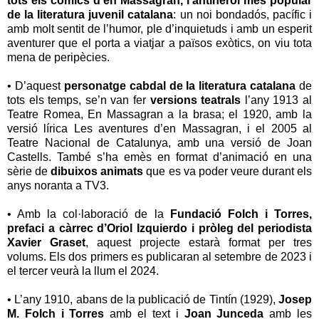
tots els còmics d’en Massagran, l’antiheroi més popular
de la literatura juvenil catalana
: un noi bondadós, pacífic i
amb molt sentit de l’humor, ple d’inquietuds i amb un esperit
aventurer que el porta a viatjar a països exòtics, on viu tota
mena de peripècies.
• D’aquest
personatge cabdal de la literatura catalana
de
tots els temps, se’n van fer
versions teatrals
l’any 1913 al
Teatre Romea, En Massagran a la brasa; el 1920, amb la
versió lírica Les aventures d’en Massagran, i el 2005 al
Teatre Nacional de Catalunya, amb una versió de Joan
Castells. També s’ha emès en format d’animació en una
sèrie de
dibuixos animats
que es va poder veure durant els
anys noranta a TV3.
• Amb la col·laboració de la
Fundació Folch i Torres,
prefaci a càrrec d’Oriol Izquierdo i pròleg del periodista
Xavier Graset
, aquest projecte estarà format per tres
volums. Els dos primers es publicaran al setembre de 2023 i
el tercer veurà la llum el 2024.
• L’any 1910, abans de la publicació de Tintín (1929),
Josep
M. Folch i Torres
amb el text i
Joan Junceda
amb les