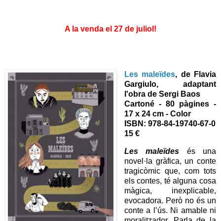
A la venda el 27 de juliol!
Les maleïdes
, de Flavia
Gargiulo, adaptant
l'obra de Sergi Baos
Cartoné - 80 pàgines -
17 x 24 cm - Color
I
SBN: 978-84-19740-67-0
15 €
Les maleïdes
és una
novel·la gràfica, un conte
tragicòmic que, com tots
els contes, té alguna cosa
màgica, inexplicable,
evocadora. Però no és un
conte a l’ús. Ni amable ni
moralitzador. Parla de la