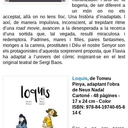
bogeria, de ser diferent a
un món on no ets
acceptat, allà on no tens lloc. Una història d’inadaptats. I
així, de manera impulsiva, inconscient, al trepidant ritme
d’una
road movie
, avancen a la desesperada a la recerca
d’una sortida que, tal vegada, resulti miraculosa i
redemptora. Padrines, mares i filles, pares fantasmes,
monges a la carrera, prostitutes i Déu el nostre Senyor son
els protagonistes d’aquesta sorprenent proposta, que Flavia
ha adaptat a l’univers del còmic inspirant-se en el text
original teatral de Sergi Baos.
Loquis
, de Tomeu
Pinya, adaptant l'obra
de Neus Nadal
Cartoné - 48 pàgines -
17 x 24 cm - Color
I
SBN: 978-84-19740-65-6
14 €