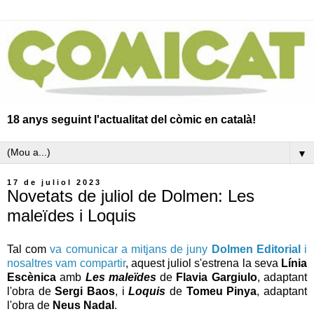
18 anys seguint l'actualitat del còmic en català!
▼
17 de juliol 2023
Novetats de juliol de Dolmen: Les
maleïdes i Loquis
Tal com
va comunicar a mitjans de juny
Dolmen Editorial
i
nosaltres vam compartir
, aquest juliol s'estrena la seva
Línia
Escènica
amb
Les maleïdes
de
Flavia Gargiulo
, adaptant
l'obra de
Sergi Baos
, i
Loquis
de
Tomeu Pinya
, adaptant
l'obra de
Neus Nadal
.