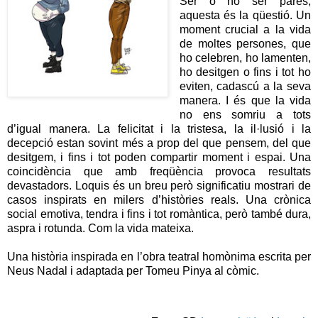
Ser o no ser pares,
aquesta és la qüestió. Un
moment crucial a la vida
de moltes persones, que
ho celebren, ho lamenten,
ho desitgen o fins i tot ho
eviten, cadascú a la seva
manera. I és que la vida
no ens somriu a tots
d’igual manera. La felicitat i la tristesa, la il·lusió i la
decepció estan sovint més a prop del que pensem, del que
desitgem, i fins i tot poden compartir moment i espai. Una
coincidència que amb freqüència provoca resultats
devastadors. Loquis és un breu però significatiu mostrari de
casos inspirats en milers d’històries reals. Una crònica
social emotiva, tendra i fins i tot romàntica, però també dura,
aspra i rotunda. Com la vida mateixa.
Una història inspirada en l’obra teatral homònima escrita per
Neus Nadal i adaptada per Tomeu Pinya al còmic.