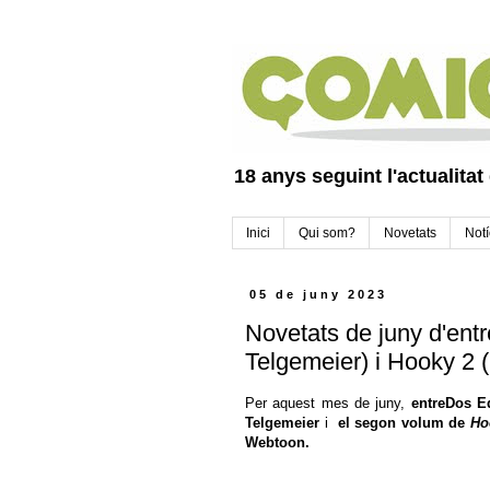
18 anys seguint l'actualitat
Inici
Qui som?
Novetats
Notí
05 de juny 2023
Novetats de juny d'ent
Telgemeier) i Hooky 2 
Per aquest mes de juny,
entreDos Ed
Telgemeier
i
el segon volum de
Ho
Webtoon.