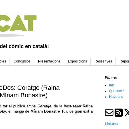
 del còmic en català!
cies
Concursos
Presentacions
Exposicions
Ressenyes
Repor
Pàgines
Inici
reDos: Coratge (Raina
Qui som?
(Míriam Bonastre)
Novetats
itorial
publica arriba
Coratge
, de la
best-seller
Raina
oky
, el manga de
Míriam Bonastre Tur
, de gran èxit a
Linktree