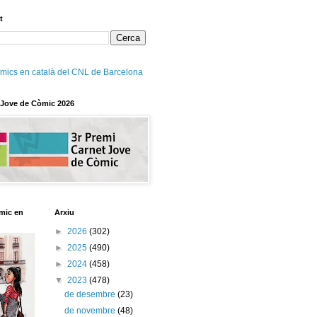
t
mics en català del CNL de Barcelona
 Jove de Còmic 2026
mic en
Arxiu
►
2026
(302)
►
2025
(490)
►
2024
(458)
▼
2023
(478)
de desembre
(23)
de novembre
(48)