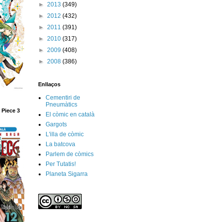
►
2013
(349)
►
2012
(432)
►
2011
(391)
►
2010
(317)
►
2009
(408)
►
2008
(386)
Enllaços
Cementiri de
Pneumàtics
 Piece 3
El còmic en català
Gargots
L'illa de còmic
La batcova
Parlem de còmics
Per Tutatis!
Planeta Sigarra