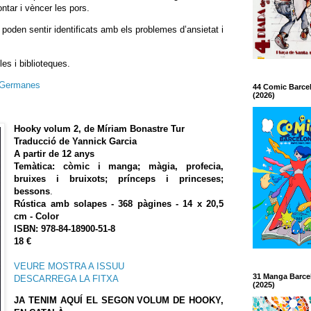
ontar i vèncer les pors.
poden sentir identificats amb els problemes d’ansietat i
es i biblioteques.
Germanes
44 Comic Barce
(2026)
Hooky volum 2, de Míriam Bonastre Tur
Traducció de Yannick Garcia
A partir de 12 anys
Temàtica: còmic i manga; màgia, profecia,
bruixes i bruixots; prínceps i princeses;
bessons
.
Rústica amb solapes - 368 pàgines - 14 x 20,5
cm - Color
ISBN: 978-84-18900-51-8
18 €
VEURE MOSTRA A ISSUU
31 Manga Barce
DESCARREGA LA FITXA
(2025)
JA TENIM AQUÍ EL SEGON VOLUM DE HOOKY,