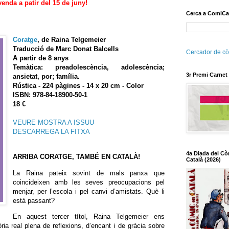
venda a patir del 15 de juny!
Cerca a ComiCa
Coratge
, de Raina Telgemeier
Traducció de Marc Donat Balcells
Cercador de cò
A partir de 8 anys
Temàtica: preadolescència, adolescència;
3r Premi Carnet
ansietat, por; família.
Rústica - 224 pàgines - 14 x 20 cm - Color
ISBN: 978-84-18900-50-1
18 €
VEURE MOSTRA A ISSUU
DESCARREGA LA FITXA
4a Diada del Cò
ARRIBA CORATGE, TAMBÉ EN CATALÀ!
Català (2026)
La Raina pateix sovint de mals panxa que
coincideixen amb les seves preocupacions pel
menjar, per l’escola i pel canvi d’amistats. Què li
està passant?
En aquest tercer títol, Raina Telgemeier ens
a real plena de reflexions, d’encant i de gràcia sobre