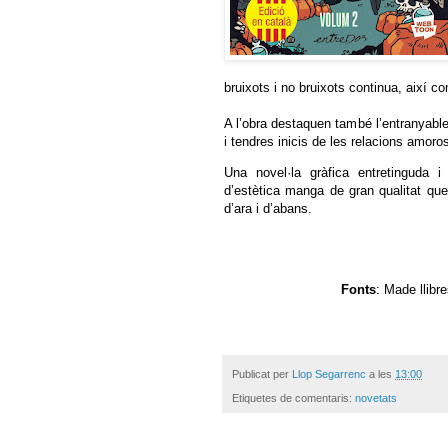
bruixots i no bruixots continua, així 
A l’obra destaquen també l’entranyable
i tendres inicis de les relacions amoro
Una novel·la gràfica entretinguda 
d’estètica manga de gran qualitat qu
d’ara i d’abans.
Fonts
: Made llibr
Publicat per
Llop Segarrenc
a les
13:00
Etiquetes de comentaris:
novetats