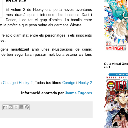
EN CATALÀ
El volum 2 de
Hooky
ens porta noves aventures
més dramàtiques i intenses dels bessons Dani i
Dorian, i de tot el grup d’amics. La baralla entre
com la profecia que pesa sobre els germans Whytte.
 relació d’amistat entre els personatges, i els innocents
ses.
i gens moralitzant amb unes il·lustracions de còmic
e de ben segur faran passar molt bona estona als fans
Guia visual One
en 1
es
Coratge
i
Hooky 2
, Todos tus libros
Coratge
i
Hooky 2
Informació aportada per
Jaume Tugores