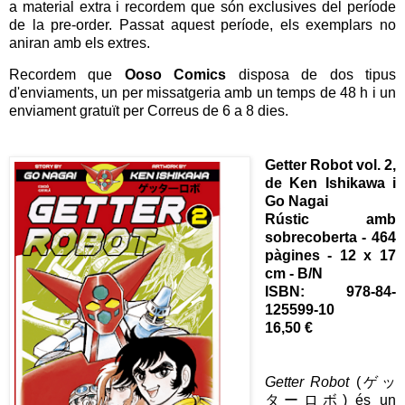
a material extra i recordem que són exclusives del període
de la pre-order. Passat aquest període, els exemplars no
aniran amb els extres.
Recordem que
Ooso Comics
disposa de dos tipus
d'enviaments, un per missatgeria amb un temps de 48 h i un
enviament gratuït per Correus de 6 a 8 dies.
Getter Robot vol. 2,
de Ken Ishikawa i
Go Nagai
Rústic amb
sobrecoberta - 464
pàgines - 12 x 17
cm - B/N
ISBN: 978-84-
125599-10
16,50 €
Getter Robot
(ゲッ
ターロボ) és un