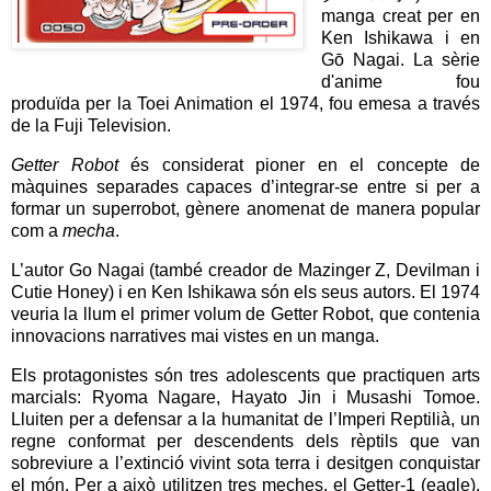
manga creat per en
Ken Ishikawa i en
Gō Nagai. La sèrie
d'anime fou
produïda per la Toei Animation el 1974, fou emesa a través
de la Fuji Television.
Getter Robot
és considerat pioner en el concepte de
màquines separades capaces d’integrar-se entre si per a
formar un superrobot, gènere anomenat de manera popular
com a
mecha
.
L’autor Go Nagai (també creador de Mazinger Z, Devilman i
Cutie Honey) i en Ken Ishikawa són els seus autors. El 1974
veuria la llum el primer volum de Getter Robot, que contenia
innovacions narratives mai vistes en un manga.
Els protagonistes són tres adolescents que practiquen arts
marcials: Ryoma Nagare, Hayato Jin i Musashi Tomoe.
Lluiten per a defensar a la humanitat de l’Imperi Reptilià, un
regne conformat per descendents dels rèptils que van
sobreviure a l’extinció vivint sota terra i desitgen conquistar
el món. Per a això utilitzen tres meches, el Getter-1 (eagle),