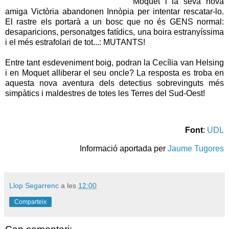
Moquet i la seva nova
amiga Victòria abandonen Innòpia per intentar rescatar-lo.
El rastre els portarà a un bosc que no és GENS normal:
desaparicions, personatges fatídics, una boira estranyíssima
i el més estrafolari de tot...: MUTANTS!
Entre tant esdeveniment boig, podran la Cecília van Helsing
i en Moquet alliberar el seu oncle? La resposta es troba en
aquesta nova aventura dels detectius sobrevinguts més
simpàtics i maldestres de totes les Terres del Sud-Oest!
Font
:
UDL
Informació aportada per
Jaume Tugores
Llop Segarrenc
a les
12:00
Comparteix