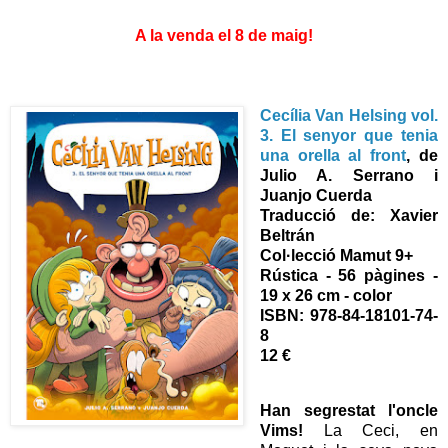
A la venda el 8 de maig!
Cecília Van Helsing vol.
3. El senyor que tenia
una orella al front
, de
Julio A. Serrano i
Juanjo Cuerda
Traducció de: Xavier
Beltrán
Col·lecció Mamut 9+
Rústica - 56 pàgines -
19 x 26 cm - color
ISBN: 978-84-18101-74-
8
12 €
Han segrestat l'oncle
Vims!
La Ceci, en