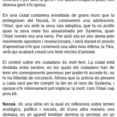
diversa gent s'hi oposa.
En una ciutat costanera envoltada de grans murs que la
protegeixen del Noceà, hi coneixerem una adolescent,
l'Atari, que viu amb la seva iaia adoptiva, que la va acollir
quan la seva mare fou assassinada per Systema, quan
l'Atari només era una nena. Per això ara es veu atreta pels
moviments opositors i revolucionaris, i serà durant el procés
d'aproximar-s'hi que coneixerà una altra noia òrfena, la Tika,
amb qui acabarà creant uns forts vincles d'amistat.
El control sobre els ciutadans és molt ferri. La ciutat està
dividida entre sectors, en les quals els ciutadans han de
tenir els corresponents permisos per poder-hi accedir-hi, no
hi ha llibertat de circulació. Alhora que la policia és present
a cada racó per fer complir la llei en el nom de Systema, i
oposar-s'hi mínimament pot implicar la mort, com l'Atari sap
prou bé.
Noceà
és una sèrie en la qual es reflexiona sobre temes
ecològics, polítics i socials, dit d'una altra manera una
distopia, on un aparell totalitari domina la societat, en un