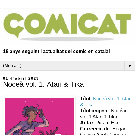
18 anys seguint l'actualitat del còmic en català!
▼
01 d’abril 2023
Noceà vol. 1. Atari & Tika
Títol:
Noceà vol. 1. Atari
& Tika
Títol original
: Nocéan
vol. 1 Atari & Tika
Autor
: Ricard Efa
Correcció de:
Edgar
Cotés i Abel Carretero