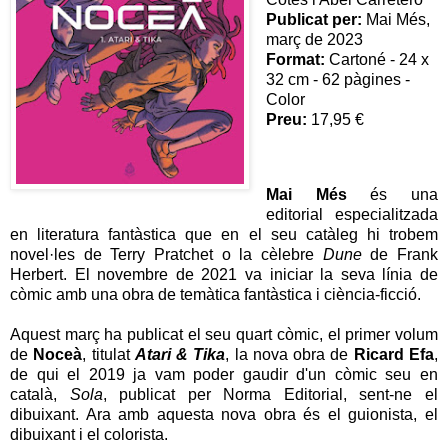
Publicat per:
Mai Més,
març de 2023
Format:
Cartoné - 24 x
32 cm - 62 pàgines -
Color
Preu:
17,95 €
Mai Més
és una
editorial especialitzada
en literatura fantàstica que en el seu catàleg hi trobem
novel·les de Terry Pratchet o la cèlebre
Dune
de Frank
Herbert. El novembre de 2021 va iniciar la seva línia de
còmic amb una obra de temàtica fantàstica i ciència-ficció.
Aquest març ha publicat el seu quart còmic, el primer volum
de
Noceà
, titulat
Atari & Tika
,
la nova obra de
Ricard Efa
,
de qui el 2019 ja vam poder gaudir d'un còmic seu en
català,
Sola
, publicat per Norma Editorial, sent-ne el
dibuixant. Ara amb aquesta nova obra és el guionista, el
dibuixant i el colorista.