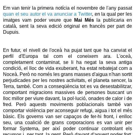
Em van tenir la primera notícia el novembre de l'any passat
quan el seu autor el va anunciar a Twitter
, en la qual per les
imatges vam poder veure que
Mai Més
la publicaria en
català, sent la seva edició original en francès per part de
Dupuis.
En futur, el nivell de l'oceà ha pujat tant que ha canviat el
perfil d'Europa tal com el coneixem ara. L'oceà,
completament contaminat, se li ha negat la seva antiga
condició, el lloc de vida exuberant, ha estat rebatejat com a
Noceà. Però no només les grans masses d'aigua n'han sortit
perjudicades per les nostres activitats, el planeta sencer, la
Terra, també. Com a conseqüència tot es va desestabilitzar,
comportant migracions massives de persones buscant un
lloc millor per viure davant, la pol·lució, onades de calor i de
fred. Però aquests moviments poblacionals també van
comportar violència per aconseguir refugi, aigua i tot el més
bàsic. Els governs van ser capaços de fer-hi front, i enlloc
seu, una coalició de grans corporacions es van unir per
formar Systema, per així poder continuar controlant els
recursos i, per tant, la gent. Però davant d'aquest poder fort,