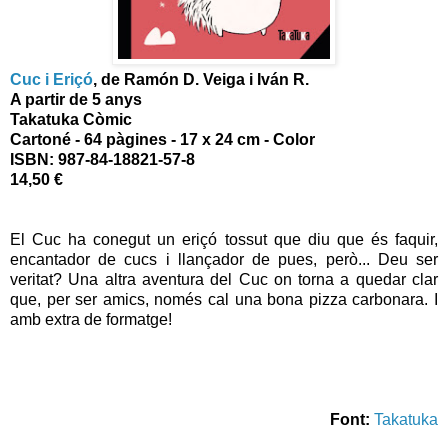
Cuc i Eriçó
, de Ramón D. Veiga i Iván R.
A partir de 5 anys
Takatuka Còmic
Cartoné - 64 pàgines - 17 x 24 cm - Color
ISBN:
987-84-18821-57-8
14,50 €
El Cuc ha conegut un eriçó tossut que diu que és faquir,
encantador de cucs i llançador de pues, però... Deu ser
veritat? Una altra aventura del Cuc on torna a quedar clar
que, per ser amics, només cal una bona pizza carbonara. I
amb extra de formatge!
Font:
Takatuka