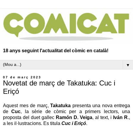
18 anys seguint l'actualitat del còmic en català!
▼
07 de març 2023
Novetat de març de Takatuka: Cuc i
Eriçó
Aquest mes de març,
Takatuka
presenta una nova entrega
de
Cuc
, la sèrie de còmic per a primers lectors, una
proposta del duet gallec
Ramón D. Veiga
, al text, i
Iván R
.,
a les il·lustracions. Es titula
Cuc i Eriçó
.