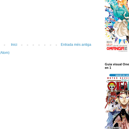
Inici
Entrada més antiga
(Atom)
Guia visual One
en 1