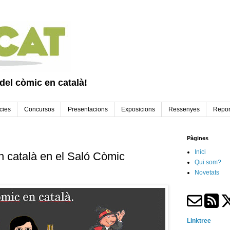
 del còmic en català!
cies
Concursos
Presentacions
Exposicions
Ressenyes
Repor
Pàgines
Inici
n català en el Saló Còmic
Qui som?
Novetats
Linktree