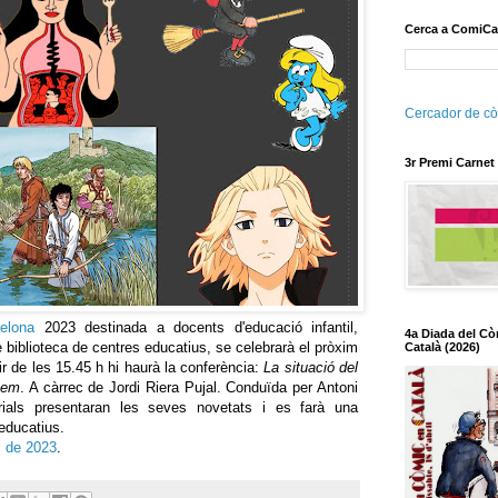
Cerca a ComiCa
Cercador de cò
3r Premi Carnet
elona
2023 destinada a docents d'educació infantil,
4a Diada del Cò
e biblioteca de centres educatius, se celebrarà el pròxim
Català (2026)
ir de les 15.45 h hi haurà la conferència:
La situació del
nem
. A càrrec de Jordi Riera Pujal. Conduïda per Antoni
orials presentaran les seves novetats i es farà una
educatius.
ç de 2023
.