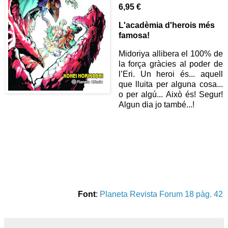
6,95 €
L'acadèmia d'herois més
famosa!
Midoriya allibera el 100% de
la força gràcies al poder de
l’Eri. Un heroi és... aquell
que lluita per alguna cosa...
o per algú... Això és! Segur!
Algun dia jo també...!
Font
:
Planeta Revista Forum 18 pàg. 42