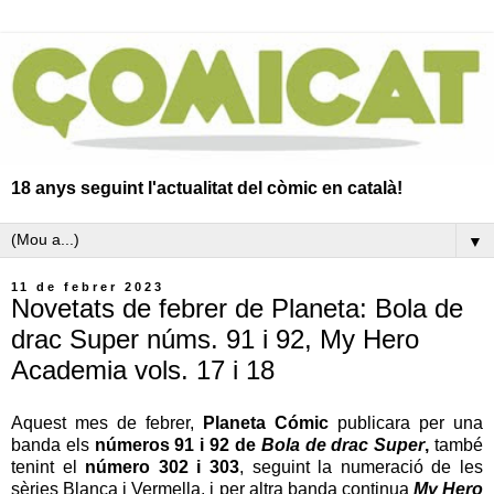
18 anys seguint l'actualitat del còmic en català!
▼
11 de febrer 2023
Novetats de febrer de Planeta: Bola de
drac Super núms. 91 i 92, My Hero
Academia vols. 17 i 18
Aquest mes de febrer,
Planeta Cómic
publicara per una
banda els
números 91 i 92 de
Bola de drac Super
,
també
tenint el
número 302 i 303
, seguint la numeració de les
sèries Blanca i Vermella, i per altra banda continua
My Hero