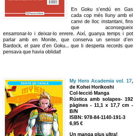
En Goku s’endú en Gas
cada cop més lluny amb el
canvi de lloc instantani, fins
que aconsegueix
ensarronar-lo i deixar-lo enrere. Així, guanya temps i pot
parlar amb en Monite, que conserva un sensor d’en
Bardock, el pare d’en Goku... que li desperta records que
pensava que havia oblidat!
My Hero Academia vol. 17
,
de Kohei Horikoshi
Col·lecció Manga
Rústica amb solapes- 192
pàgines - 11,1 x 17,7 cm -
B/N
ISBN:
978-84-1140-191-3
6,95 €
Un manga plus ultra!