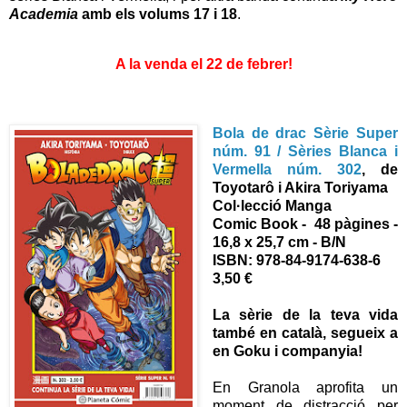
Academia
amb els volums 17 i 18
.
A la venda el 22 de febrer!
Bola de drac Sèrie Super
núm. 91 / Sèries Blanca i
Vermella núm. 302
, de
Toyotarô i Akira Toriyama
Col·lecció Manga
Comic Book - 48 pàgines -
16,8 x 25,7 cm - B/N
ISBN: 978-84-9174-638-6
3,50 €
La sèrie de la teva vida
també en català, segueix a
en Goku i companyia!
En Granola aprofita un
moment de distracció per