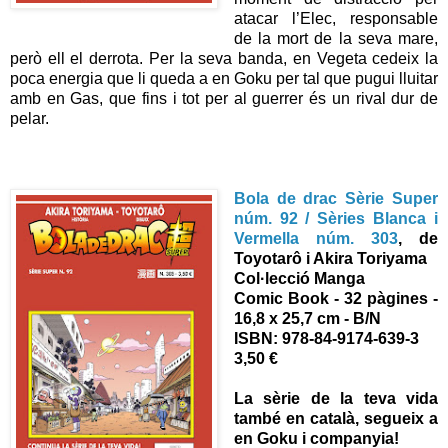
atacar l’Elec, responsable
de la mort de la seva mare,
però ell el derrota. Per la seva banda, en Vegeta cedeix la
poca energia que li queda a en Goku per tal que pugui lluitar
amb en Gas, que fins i tot per al guerrer és un rival dur de
pelar.
Bola de drac Sèrie Super
núm. 92 / Sèries Blanca i
Vermella núm. 303
, de
Toyotarô i Akira Toriyama
Col·lecció Manga
Comic Book - 32 pàgines -
16,8 x 25,7 cm - B/N
ISBN: 978-84-9174-639-3
3,50 €
La sèrie de la teva vida
també en català, segueix a
en Goku i companyia!