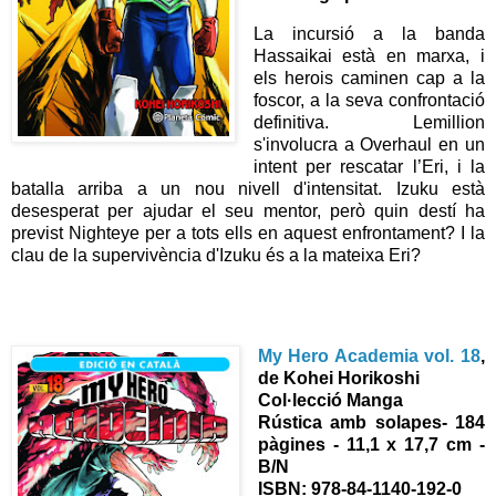
La incursió a la banda
Hassaikai està en marxa, i
els herois caminen cap a la
foscor, a la seva confrontació
definitiva. Lemillion
s'involucra a Overhaul en un
intent per rescatar l’Eri, i la
batalla arriba a un nou nivell d'intensitat. Izuku està
desesperat per ajudar el seu mentor, però quin destí ha
previst Nighteye per a tots ells en aquest enfrontament? I la
clau de la supervivència d'Izuku és a la mateixa Eri?
My Hero Academia vol. 18
,
de Kohei Horikoshi
Col·lecció Manga
Rústica amb solapes- 184
pàgines - 11,1 x 17,7 cm -
B/N
ISBN: 978-84-1140-192-0