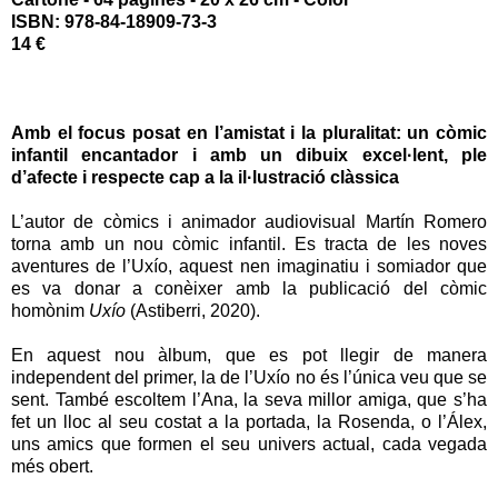
ISBN: 978-84-18909-73-3
14 €
Amb el focus posat en l’amistat i la pluralitat: un còmic
infantil encantador i amb un dibuix excel·lent, ple
d’afecte i respecte cap a la il·lustració clàssica
L’autor de còmics i animador audiovisual Martín Romero
torna amb un nou còmic infantil. Es tracta de les noves
aventures de l’Uxío, aquest nen imaginatiu i somiador que
es va donar a conèixer amb la publicació del còmic
homònim
Uxío
(Astiberri, 2020).
En aquest nou àlbum, que es pot llegir de manera
independent del primer, la de l’Uxío no és l’única veu que se
sent. També escoltem l’Ana, la seva millor amiga, que s’ha
fet un lloc al seu costat a la portada, la Rosenda, o l’Álex,
uns amics que formen el seu univers actual, cada vegada
més obert.