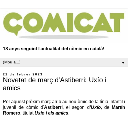
18 anys seguint l'actualitat del còmic en català!
▼
22 de febrer 2023
Novetat de març d'Astiberri: Uxío i
amics
Per aquest pròxim març arrib au nou òmic de la línia infantil i
juvenil de còmic d'
Astiberri
, el segon d
'Uxío
, de
Martín
Romero
, titulat
Uxío i els amics
.