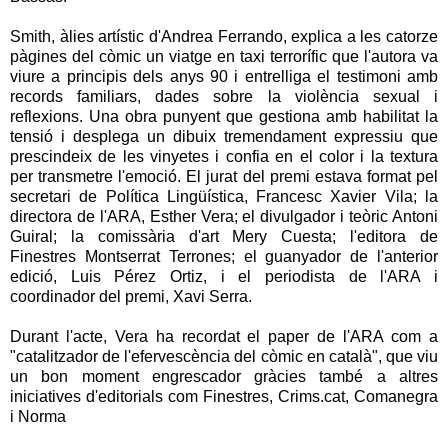
Smith, àlies artístic d'Andrea Ferrando, explica a les catorze
pàgines del còmic un viatge en taxi terrorífic que l'autora va
viure a principis dels anys 90 i entrelliga el testimoni amb
records familiars, dades sobre la violència sexual i
reflexions. Una obra punyent que gestiona amb habilitat la
tensió i desplega un dibuix tremendament expressiu que
prescindeix de les vinyetes i confia en el color i la textura
per transmetre l'emoció. El jurat del premi estava format pel
secretari de Política Lingüística, Francesc Xavier Vila; la
directora de l'ARA, Esther Vera; el divulgador i teòric Antoni
Guiral; la comissària d'art Mery Cuesta; l'editora de
Finestres Montserrat Terrones; el guanyador de l'anterior
edició, Luis Pérez Ortiz, i el periodista de l'ARA i
coordinador del premi, Xavi Serra.
Durant l'acte, Vera ha recordat el paper de l'ARA com a
"catalitzador de l'efervescència del còmic en català", que viu
un bon moment engrescador gràcies també a altres
iniciatives d'editorials com Finestres, Crims.cat, Comanegra
i Norma