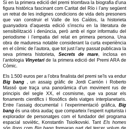
Si en la primera edició del premi triomfava la biografia d'una
figura històrica fascinant com Caritat del Río i l'any següent
un retrat de les indignes condicions de vida dels presoners
que van construir el Valle de los Caídos, la historieta
guanyadora d'aquesta edició s'inscriu en la literatura de
sensibilització i denúncia, però amb el rigor informatiu del
periodisme i l'empatia del relat en primera persona. Una
obra de maduresa notable considerant la curta experiència
en el còmic de l'autora, que tot just l'any passat publicava la
seva primera historieta,
Secrets de mare
, inclosa en
l'antologia
Vinyetari
de la primera edició del Premi ARA de
Còmic.
Els 1.500 euros per a l'obra finalista del premi se'ls va endur
Big bang
, un assaig gràfic de Jordi Carrión i Roberto
Massó que traça una panoràmica d'un moviment rus de
principis del segle XX, el cosmisme, que va posar els
fonaments científics i filosòfics dels viatges interplanetaris.
Entre l'assaig documental i l'experimentació gràfica,
Big
bang
és una obra audaç que comparteix l'esperit rupturista i
explorador de personatges com el fundador del programa
espacial soviètic, Konstantín Tsiolkovski. Tant
Els homes
són llops
com
Big bang
formaran part del tercer volum de