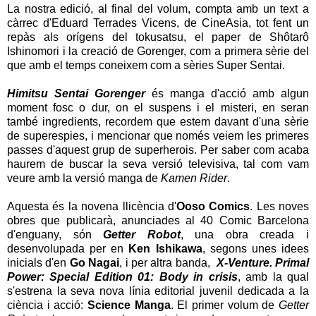
La nostra edició, al final del volum, compta amb un text a
càrrec d'Eduard Terrades Vicens, de CineAsia, tot fent un
repàs als orígens del tokusatsu, el paper de Shôtarô
Ishinomori i la creació de Gorenger, com a primera sèrie del
que amb el temps coneixem com a sèries Super Sentai.
Himitsu Sentai Gorenger
és manga d'acció amb algun
moment fosc o dur, on el suspens i el misteri, en seran
també ingredients, recordem que estem davant d'una sèrie
de superespies, i mencionar que només veiem les primeres
passes d'aquest grup de superherois. Per saber com acaba
haurem de buscar la seva versió televisiva, tal com vam
veure amb la versió manga de
Kamen Rider
.
Aquesta és la novena llicència d'
Ooso Comics
. Les noves
obres que publicarà, anunciades al 40 Comic Barcelona
d'enguany, són
Getter Robot
, una obra creada i
desenvolupada per en
Ken Ishikawa
, segons unes idees
inicials d'en
Go Nagai
, i per altra banda,
X-Venture. Primal
Power: Special Edition 01: Body in crisis
, amb la qual
s'estrena la
seva nova línia editorial juvenil dedicada a la
ciència i acció:
Science Manga
. El primer volum de
Getter