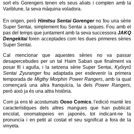
sort els Gorengers tenen els seus aliats i compten amb la
Variblune, la seva màquina voladora.
En origen, però
Himitsu Sentai Gorenger
no fou una sèrie
Super Sentai, simplement fou Sentai a seques. Fou amb el
pas del temps que juntament amb la seva successora
JAKQ
Dengekitai
foren acceptades com les dues primeres sèries
Super Sentai.
Cal mencionar que aquestes sèries no va passar
desapercebudes per un tal Haim Saban que finalment va
posar fil i agulla, i la setzena sèrie Super Sentai,
Kyôryrû
Sentai Zyuranger
fou adaptada per esdevenir la primera
temporada de
Migthy Morphin Power Rangers
, amb la qual
començarà una altra franquícia, la dels
Power Rangers
,
però això ja és una altra història.
Com ja ens té acostumats
Ooso Comics
, l'edició manté les
característiques dels altres mangues que han publicat:
encolat, onomatopeies en japonès, tot indicant-ne la
pronuncia i en petit al costat el seu significat a fora de la
vinyeta.