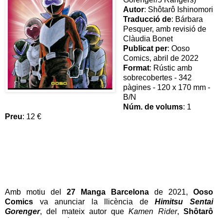
Autor
: Shôtarô Ishinomori
Traducció de
: Bárbara
Pesquer, amb revisió de
Clàudia Bonet
Publicat per
: Ooso
Comics, abril de 2022
Format
: Rústic amb
sobrecobertes - 342
pàgines - 120 x 170 mm -
B/N
Núm. de volums
: 1
Preu
: 12 €
Amb motiu del
27 Manga Barcelona
de 2021,
Ooso
Comics
va anunciar la llicència de
Himitsu Sentai
Gorenger
, del mateix autor que
Kamen Rider
,
Shôtarô