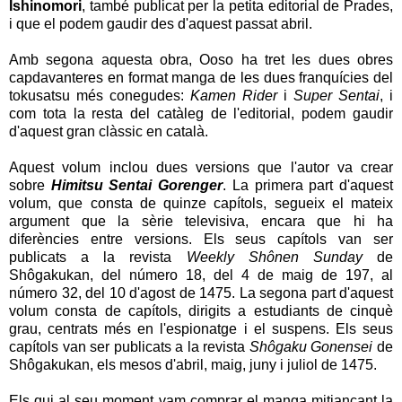
Ishinomori
, també publicat per la petita editorial de Prades,
i que el podem gaudir des d'aquest passat abril.
Amb segona aquesta obra, Ooso ha tret les dues obres
capdavanteres en format manga de les dues franquícies del
tokusatsu més conegudes:
Kamen Rider
i
Super Sentai
, i
com tota la resta del catàleg de l'editorial, podem gaudir
d'aquest gran clàssic en català.
Aquest volum inclou dues versions que l'autor va crear
sobre
Himitsu Sentai Gorenger
. La primera part d'aquest
volum, que consta de quinze capítols, segueix el mateix
argument que la sèrie televisiva, encara que hi ha
diferències entre versions. Els seus capítols van ser
publicats a la revista
Weekly Shônen Sunday
de
Shôgakukan, del número 18, del 4 de maig de 197, al
número 32, del 10 d'agost de 1475. La segona part d'aquest
volum consta de capítols, dirigits a estudiants de cinquè
grau, centrats més en l'espionatge i el suspens. Els seus
capítols van ser publicats a la revista
Shôgaku Gonensei
de
Shôgakukan, els mesos d'abril, maig, juny i juliol de 1475.
Els qui al seu moment vam comprar el manga mitjançant la