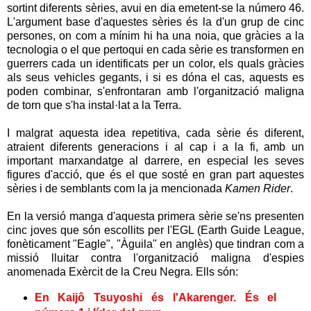
sortint diferents sèries, avui en dia emetent-se la número 46.
L'argument base d'aquestes sèries és la d'un grup de cinc
persones, on com a mínim hi ha una noia, que gràcies a la
tecnologia o el que pertoqui en cada sèrie es transformen en
guerrers cada un identificats per un color, els quals gràcies
als seus vehicles gegants, i si es dóna el cas, aquests es
poden combinar, s'enfrontaran amb l'organització maligna
de torn que s'ha instal·lat a la Terra.
I malgrat aquesta idea repetitiva, cada sèrie és diferent,
atraient diferents generacions i al cap i a la fi, amb un
important marxandatge al darrere, en especial les seves
figures d'acció, que és el que sosté en gran part aquestes
sèries i de semblants com la ja mencionada
Kamen Rider
.
En la versió manga d'aquesta primera sèrie se'ns presenten
cinc joves que són escollits per l'EGL (Earth Guide League,
fonèticament "Eagle", "Àguila" en anglès) que tindran com a
missió lluitar contra l'organització maligna d'espies
anomenada Exèrcit de la Creu Negra. Ells són:
En Kaijô Tsuyoshi és l'Akarenger
. És el