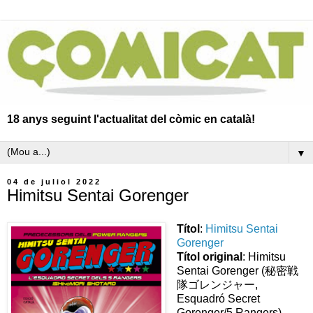
18 anys seguint l'actualitat del còmic en català!
▼
04 de juliol 2022
Himitsu Sentai Gorenger
Títol
:
Himitsu Sentai
Gorenger
Títol original
: Himitsu
Sentai Gorenger (秘密戦
隊ゴレンジャー,
Esquadró Secret
Gorenger/5 Rangers
)