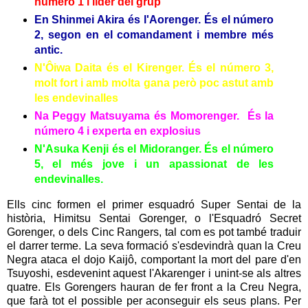
número 1 i líder del grup
En Shinmei Akira és l'Aorenger. És el número
2, segon en el comandament i membre més
antic.
N'Ôiwa Daita és el Kirenger. És el número 3,
molt fort i amb molta gana però poc astut amb
les endevinalles
Na Peggy Matsuyama és Momorenger. És la
número 4 i experta en explosius
N'Asuka Kenji és el Midoranger
. És el número
5, el més jove i un apassionat de les
endevinalles.
Ells cinc formen el primer esquadró Super Sentai de la
història, Himitsu Sentai Gorenger, o l'Esquadró Secret
Gorenger, o dels Cinc Rangers, tal com es pot també traduir
el darrer terme. La seva formació s'esdevindrà quan la Creu
Negra ataca el dojo Kaijô, comportant la mort del pare d'en
Tsuyoshi, esdevenint aquest l'Akarenger i unint-se als altres
quatre. Els Gorengers hauran de fer front a la Creu Negra,
que farà tot el possible per aconseguir els seus plans. Per