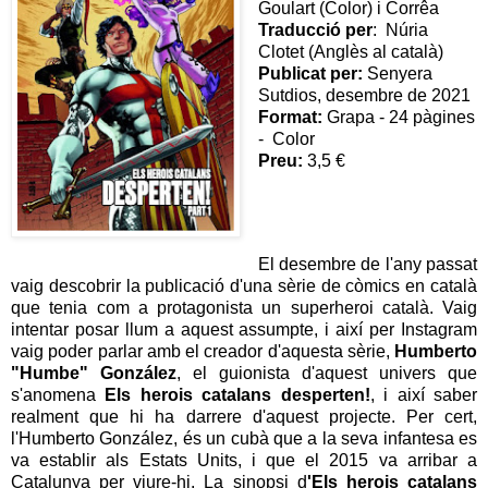
Goulart (Color) i Corrêa
Traducció per
: Núria
Clotet (Anglès al català)
Publicat per:
Senyera
Sutdios, desembre de 2021
Format:
Grapa - 24 pàgines
- Color
Preu:
3,5 €
El desembre de l'any passat
vaig descobrir la publicació d'una sèrie de còmics en català
que tenia com a protagonista un superheroi català. Vaig
intentar posar llum a aquest assumpte, i així per Instagram
vaig poder parlar amb el creador d'aquesta sèrie,
Humberto
"Humbe" González
, el guionista d'aquest univers que
s'anomena
Els herois catalans desperten!
, i així saber
realment que hi ha darrere d'aquest projecte. Per cert,
l'Humberto González, és un cubà que a la seva infantesa es
va establir als Estats Units, i que el 2015 va arribar a
Catalunya per viure-hi. La sinopsi d
'Els herois catalans