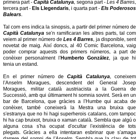
primera part -
Capità Catalunya
, segona part -
Les 4 Barres
,
tercera part -
Els Llegendaris
, i quarta part -
Els Poderosos
Balears
.
Tal com ens indica la sinopsis, a partir del primer número de
Capità Catalunya
se'n ramificaran les altres parts, tal com
veiem al primer número de
Les 4 Barres
, ja disponible, sent
novetat de maig. Així doncs, al 40 Comic Barcelona, vaig
poder comprar aquests dos primers números, a part de
conèixer personalment l'
Humberto González
, ja que hi
tenia un estand.
En el primer número de
Capità Catalunya
, coneixem
l'Anselm Moragues, descendent del General Josep
Moragues, militar català austriacista a la Guerra de
Successió, amb qui últimament hi somnia sovint. Serà en un
bar de Barcelona, que gràcies a l'Humbe qui acaba de
conèixer, també coneixerà la Mestra una bruixa que
s'estranya que no hi hagi superherois catalans, com tampoc
hi ha cap bruixot, bruixa o xaman català. Sembla que algú o
alguna cosa s'ha ocupat d'ocultar l'existència de tots
plegats. Gràcies a ella intentaran esbrinar que s'amaga
darrere del somni de l'Anselm. Sembla que la clau de tot