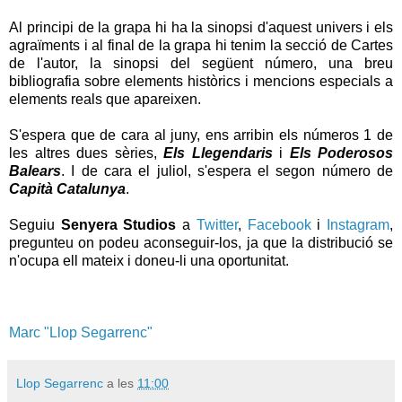
Al principi de la grapa hi ha la sinopsi d'aquest univers i els
agraïments i al final de la grapa hi tenim la secció de Cartes
de l'autor, la sinopsi del següent número, una breu
bibliografia sobre elements històrics i mencions especials a
elements reals que apareixen.
S'espera que de cara al juny, ens arribin els números 1 de
les altres dues sèries,
Els Llegendaris
i
Els Poderosos
Balears
. I de cara el juliol, s'espera el segon número de
Capità Catalunya
.
Seguiu
Senyera Studios
a
Twitter
,
Facebook
i
Instagram
,
pregunteu on podeu aconseguir-los, ja que la distribució se
n'ocupa ell mateix i doneu-li una oportunitat.
Marc "Llop Segarrenc"
Llop Segarrenc
a les
11:00