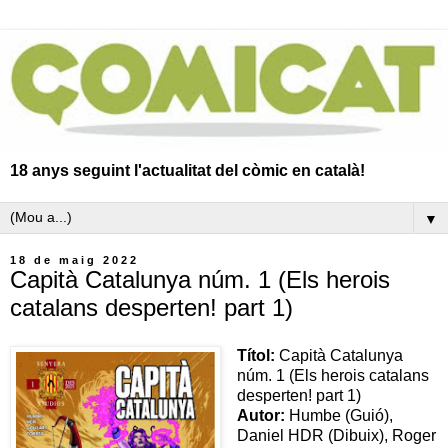
18 anys seguint l'actualitat del còmic en català!
▼
18 de maig 2022
Capità Catalunya núm. 1 (Els herois
catalans desperten! part 1)
Títol:
Capità Catalunya
núm. 1 (Els herois catalans
desperten! part 1)
Autor:
Humbe (Guió),
Daniel HDR (Dibuix), Roger