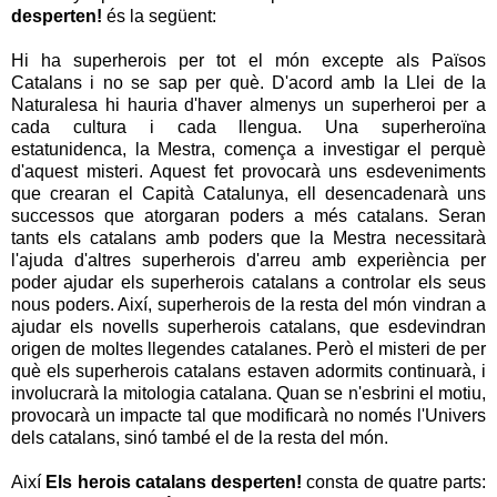
desperten!
és la següent:
Hi ha superherois per tot el món excepte als Països
Catalans i no se sap per què. D'acord amb la Llei de la
Naturalesa hi hauria d'haver almenys un superheroi per a
cada cultura i cada llengua. Una superheroïna
estatunidenca, la Mestra, comença a investigar el perquè
d'aquest misteri. Aquest fet provocarà uns esdeveniments
que crearan el Capità Catalunya, ell desencadenarà uns
successos que atorgaran poders a més catalans. Seran
tants els catalans amb poders que la Mestra necessitarà
l'ajuda d'altres superherois d'arreu amb experiència per
poder ajudar els superherois catalans a controlar els seus
nous poders. Així, superherois de la resta del món vindran a
ajudar els novells superherois catalans, que esdevindran
origen de moltes llegendes catalanes. Però el misteri de per
què els superherois catalans estaven adormits continuarà, i
involucrarà la mitologia catalana. Quan se n'esbrini el motiu,
provocarà un impacte tal que modificarà no només l'Univers
dels catalans, sinó també el de la resta del món.
Així
Els herois catalans desperten!
consta de quatre parts: