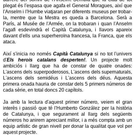
plegat és l'espasa que agafa el General Moragues, així que
l'Anselm i l'Humbe viatjaran per diferents museus per trobar-
la, mentre que la Mestra es queda a Barcelona. Serà a
París, al Musée de l'Armée, on la trobaran i quan l'Anselm
l'agafi esdevindrà el Capità Catalunya, i llavors apareix
davant d'ells una superheroïna francesa, la Franca, que els
ataca.
Així s'inicia no només
Capità Catalunya
si no tot l'univers
d'
Els herois catalans desperten!
. Un projecte molt
ambiciós i llarg que ha de constar de quatre onades:
L'ascens dels superpoderosos, L'ascens dels supernaturals,
L'ascens dels semidéus i L'ascens dels déus. Aquesta
primera onada hauria de constar dels 5 primers números de
cada sèrie, en total doncs 20 capítols.
Ja amb la lectura d'aquest primer número, veiem el gran
interès i passió que té l'Humberto González per la història
de Catalunya, i que segurament al llarg dels següents
números ho anirem apreciant millor, i a més compta amb un
equip artístic de gran nivell per donar la qualitat que vol per
aquest projecte.